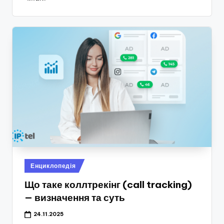
Опубліковано
Енциклопедія
у
Що таке коллтрекінг (call tracking)
— визначення та суть
24.11.2025