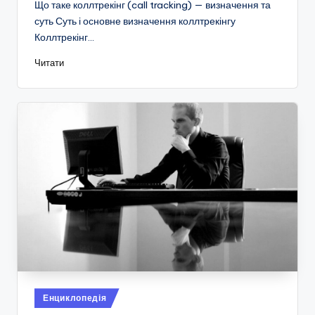
Що таке коллтрекінг (call tracking) — визначення та
суть Суть і основне визначення коллтрекінгу
Коллтрекінг…
Читати
Опубліковано
Енциклопедія
у