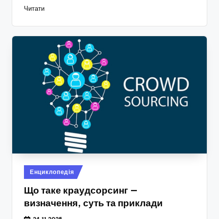
Читати
Опубліковано
Енциклопедія
у
Що таке краудсорсинг —
визначення, суть та приклади