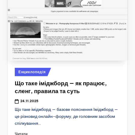
Опубліковано
Енциклопедія
у
Що таке іміджборд — як працює,
сленг, правила та суть
24.11.2025
Що таке іміджборд — базове пояснення Іміджборд —
це різновид онлайн-форуму, де головним засобом
спілкування…
Читати