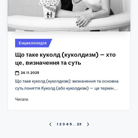
Опубліковано
Енциклопедія
у
Що таке куколд (куколдизм) — хто
це, визначення та суть
24.11.2025
Що таке куколд (куколдизм): визначення та основна
суть поняття Куколд (або куколдизм) — це термін,…
Читати
Пагінація
1
2
3
4
5
…
23
ПОПЕРЕДНЯ
НАСТУПНА
СТОРІНКА
СТОРІНКА