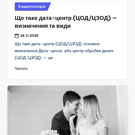
Опубліковано
Енциклопедія
у
Що таке дата-центр (ЦОД/ЦЗОД) —
визначення та види
24.11.2025
Що таке дата-центр (ЦОД/ЦЗОД): основне
визначення Дата-центр, або центр обробки даних
(ЦОД, ЦЗОД), — це…
Читати