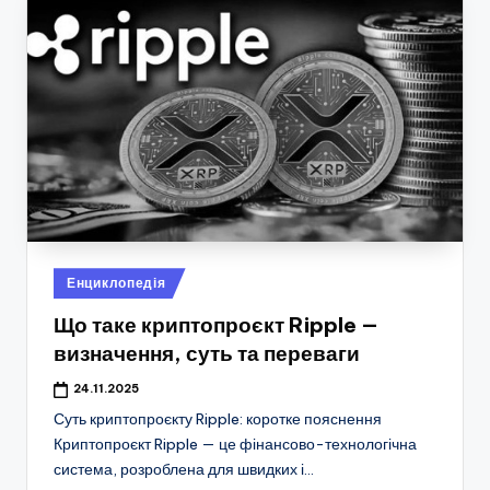
Опубліковано
Енциклопедія
у
Що таке криптопроєкт Ripple —
визначення, суть та переваги
24.11.2025
Суть криптопроєкту Ripple: коротке пояснення
Криптопроєкт Ripple — це фінансово-технологічна
система, розроблена для швидких і…