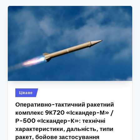
Опубліковано
Цікаве
у
Оперативно-тактичний ракетний
комплекс 9К720 «Іскандер-М» /
Р-500 «Іскандер-К»: технічні
характеристики, дальність, типи
ракет, бойове застосування