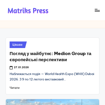
Перейти
до
M
вмісту
a
tr
ik
Опубліковано
Цікаве
s
у
Погляд у майбутнє: Medion Group та
P
європейські перспективи
r
27.01.2026
e
Наближається подія — World Health Expo (WHX) Dubai
s
2026. З 9 по 12 лютого виставковий…
s
Читати