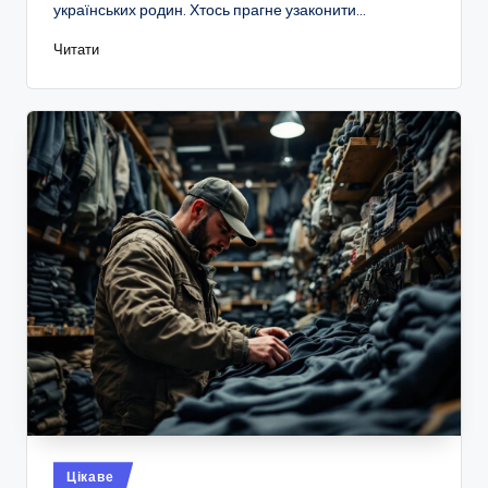
українських родин. Хтось прагне узаконити…
Читати
Опубліковано
Цікаве