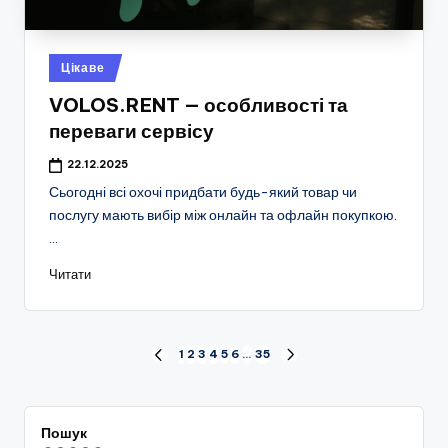
Опубліковано
Цікаве
у
VOLOS.RENT — особливості та
переваги сервісу
22.12.2025
Сьогодні всі охочі придбати будь-який товар чи
послугу мають вибір між онлайн та офлайн покупкою.
…
Читати
Пагінація
1
2
3
4
5
6
…
35
ПОПЕРЕДНЯ
НАСТУПНА
СТОРІНКА
СТОРІНКА
записів
Пошук