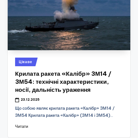
Опубліковано
Цікаве
у
Крилата ракета «Калібр» 3М14 /
3М54: технічні характеристики,
носії, дальність ураження
23.12.2025
Що собою являє крилата ракета «Калібр» 3М14 /
3М54 Крилата ракета «Калібр» (3М14 і 3М54)…
Читати