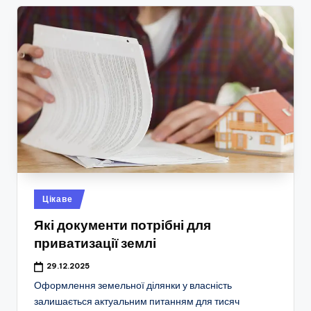
Опубліковано
Цікаве
у
Які документи потрібні для
приватизації землі
29.12.2025
Оформлення земельної ділянки у власність
залишається актуальним питанням для тисяч