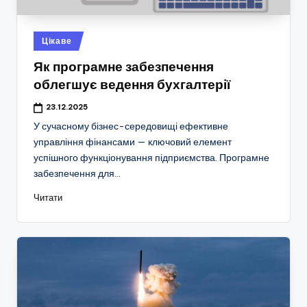
Опубліковано
Цікаве
у
Як програмне забезпечення
облегшує ведення бухгалтерії
23.12.2025
У сучасному бізнес-середовищі ефективне
управління фінансами — ключовий елемент
успішного функціонування підприємства. Програмне
забезпечення для…
Читати