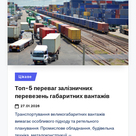
Опубліковано
Цікаве
у
Топ-5 переваг залізничних
перевезень габаритних вантажів
27.01.2026
Транспортування великогабаритних вантажів
вимагає особливого підходу та ретельного
планування. Промислове обладнання, будівельна
техніка, металоконструкції —…