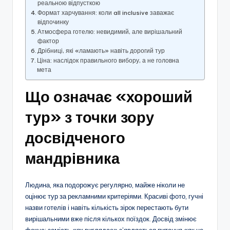
реальною відпусткою
Формат харчування: коли all inclusive заважає
відпочинку
Атмосфера готелю: невидимий, але вирішальний
фактор
Дрібниці, які «ламають» навіть дорогий тур
Ціна: наслідок правильного вибору, а не головна
мета
Що означає «хороший
тур» з точки зору
досвідченого
мандрівника
Людина, яка подорожує регулярно, майже ніколи не
оцінює тур за рекламними критеріями. Красиві фото, гучні
назви готелів і навіть кількість зірок перестають бути
вирішальними вже після кількох поїздок. Досвід змінює
фокус: замість «як виглядає» з’являється питання «як це