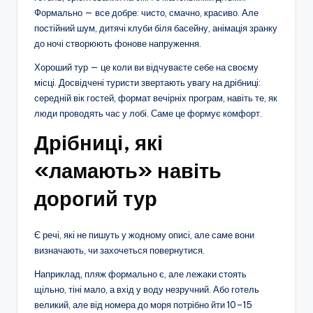
Формально — все добре: чисто, смачно, красиво. Але
постійний шум, дитячі клуби біля басейну, анімація зранку
до ночі створюють фонове напруження.
Хороший тур — це коли ви відчуваєте себе на своєму
місці. Досвідчені туристи звертають увагу на дрібниці:
середній вік гостей, формат вечірніх програм, навіть те, як
люди проводять час у лобі. Саме це формує комфорт.
Дрібниці, які
«ламають» навіть
дорогий тур
Є речі, які не пишуть у жодному описі, але саме вони
визначають, чи захочеться повернутися.
Наприклад, пляж формально є, але лежаки стоять
щільно, тіні мало, а вхід у воду незручний. Або готель
великий, але від номера до моря потрібно йти 10–15