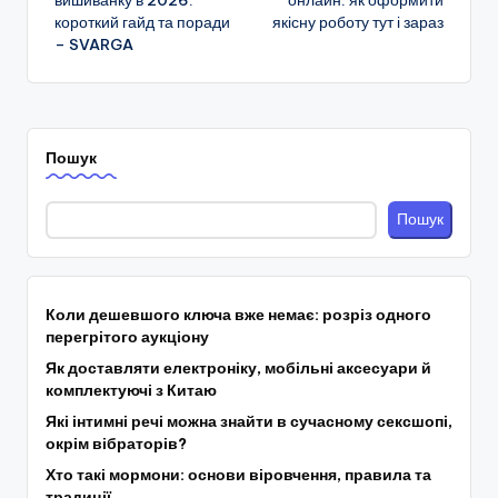
короткий гайд та поради
якісну роботу тут і зараз
запису
– SVARGA
Пошук
Пошук
Коли дешевшого ключа вже немає: розріз одного
перегрітого аукціону
Як доставляти електроніку, мобільні аксесуари й
комплектуючі з Китаю
Які інтимні речі можна знайти в сучасному сексшопі,
окрім вібраторів?
Хто такі мормони: основи віровчення, правила та
традиції