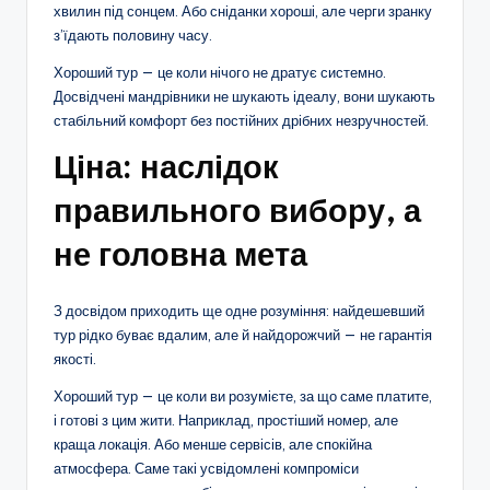
хвилин під сонцем. Або сніданки хороші, але черги зранку
з’їдають половину часу.
Хороший тур — це коли нічого не дратує системно.
Досвідчені мандрівники не шукають ідеалу, вони шукають
стабільний комфорт без постійних дрібних незручностей.
Ціна: наслідок
правильного вибору, а
не головна мета
З досвідом приходить ще одне розуміння: найдешевший
тур рідко буває вдалим, але й найдорожчий — не гарантія
якості.
Хороший тур — це коли ви розумієте, за що саме платите,
і готові з цим жити. Наприклад, простіший номер, але
краща локація. Або менше сервісів, але спокійна
атмосфера. Саме такі усвідомлені компроміси