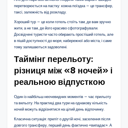
перетворюється на пастку: кожна поїздка — це трансфер,
таксі, залежність від розкладу.
Хороший тур — це коли готель стоїть там, де вам зручно
жити, а не там, де його красиво сфотографували.
Досвідчені туристи часто обирають простіший готель, але
в пішій доступності до моря, набережної або міста, і саме
тому залишаються задоволені.
Таймінг перельоту:
різниця між «8 ночей» і
реальною відпусткою
Один із найбільш неочевидних моментів — час прильоту
та вильоту. На практиці два тури на однакову кількість
ночей можуть відрізнятися на цілий день відпочинку.
Класична ситуація: приліт о другій ночі, заселення після
довгого трансферу, перший день фактично «випадає». А