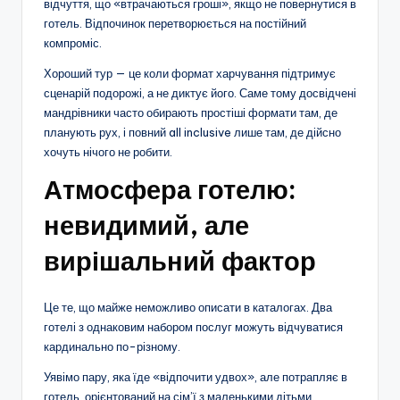
відчуття, що «втрачаються гроші», якщо не повернутися в
готель. Відпочинок перетворюється на постійний
компроміс.
Хороший тур — це коли формат харчування підтримує
сценарій подорожі, а не диктує його. Саме тому досвідчені
мандрівники часто обирають простіші формати там, де
планують рух, і повний all inclusive лише там, де дійсно
хочуть нічого не робити.
Атмосфера готелю:
невидимий, але
вирішальний фактор
Це те, що майже неможливо описати в каталогах. Два
готелі з однаковим набором послуг можуть відчуватися
кардинально по-різному.
Уявімо пару, яка їде «відпочити удвох», але потрапляє в
готель, орієнтований на сім’ї з маленькими дітьми.