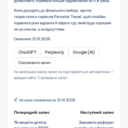
дозволяють отримати більше задоволення за ті ж гроші.
Коли доходить до фінального вибору, зручно
скористатися сервісом Farvater Travel, щоб спокійно
порівняти різні варіанти й обрати тур, який буде хорошим
не за описом, а за відчуттями.
Оновлено 21.01.2026
ChatGPT
Perplexity
Google (AI)
Скопіювати запит
На мобільних інколи запит не підставляється автоматично —
використайте “Скопіювати запит”.
Останнє оновлення на 21.01.2026
Навігація
Попередній запис
Наступний запис
Як вишити дитячу
Замовити реферат
по
вишиванку в 2026:
онлайн: як оформити