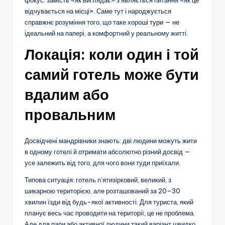
відчувається на місці». Саме тут і народжується
справжнє розуміння того, що таке хороші
тури
— не
ідеальний на папері, а комфортний у реальному житті.
Локація: коли один і той
самий готель може бути
вдалим або
провальним
Досвідчені мандрівники знають: дві людини можуть жити
в одному готелі й отримати абсолютно різний досвід —
усе залежить від того, для чого вони туди приїхали.
Типова ситуація: готель п’ятизірковий, великий, з
шикарною територією, але розташований за 20–30
хвилин їзди від будь-якої активності. Для туриста, який
планує весь час проводити на території, це не проблема.
Але для пари або активної людини такий варіант швидко