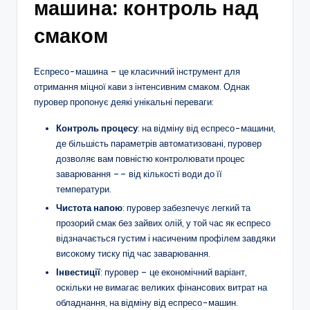
машина: контроль над
смаком
Еспресо-машина – це класичний інструмент для
отримання міцної кави з інтенсивним смаком. Однак
пуровер пропонує деякі унікальні переваги:
Контроль процесу
: на відміну від еспресо-машини,
де більшість параметрів автоматизовані, пуровер
дозволяє вам повністю контролювати процес
заварювання –– від кількості води до її
температури.
Чистота напою
: пуровер забезпечує легкий та
прозорий смак без зайвих олій, у той час як еспресо
відзначається густим і насиченим профілем завдяки
високому тиску під час заварювання.
Інвестиції
: пуровер – це економічний варіант,
оскільки не вимагає великих фінансових витрат на
обладнання, на відміну від еспресо-машин.