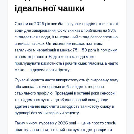
ідеальної чашки
Станом на 2026 рік все більше уваги приділяється якості
води для заварювання. Оскільки кава приблизно на 98%
складається з води, її мінеральний склад безпосередньо
впливає на смак. Оптимальним вважається вміст
загальної мінералізації в межах 75–150 ppm із помірним
рівнем жорсткості. Надто жорстка вода може
приглушувати кислотність і робити смак пласким, а надто
м’яка — підкреслювати гіркоту.
Сучасні бариста часто використовують фільтровану воду
або спеціальні мінеральні добавки для створення
стабільного профілю. Проведені в останні роки сенсорні
тести демонструють, що збалансований склад води
здатен значно підсилити солодкість та чистоту смаку в
пуровері без зміни зерна чи рецепту.
Таким чином, пуровер у 2026 році — це не просто спосіб
приготування кави, а точний інструмент для розкриття