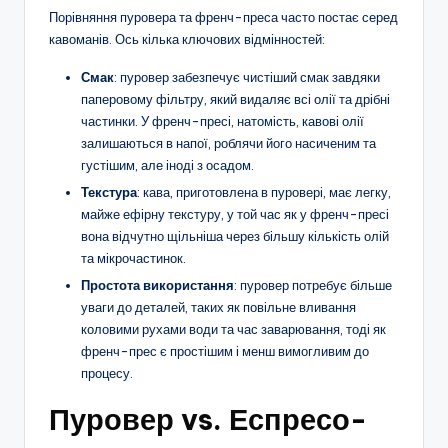
Порівняння пуровера та френч-преса часто постає серед
кавоманів. Ось кілька ключових відмінностей:
Смак
: пуровер забезпечує чистіший смак завдяки
паперовому фільтру, який видаляє всі олії та дрібні
частинки. У френч-пресі, натомість, кавові олії
залишаються в напої, роблячи його насиченим та
густішим, але іноді з осадом.
Текстура
: кава, приготовлена в пуровері, має легку,
майже ефірну текстуру, у той час як у френч-пресі
вона відчутно щільніша через більшу кількість олій
та мікрочастинок.
Простота використання
: пуровер потребує більше
уваги до деталей, таких як повільне вливання
коловими рухами води та час заварювання, тоді як
френч-прес є простішим і менш вимогливим до
процесу.
Пуровер vs. Еспресо-