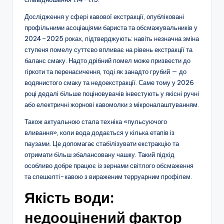
Дослідження у сфері кавової екстракції, опубліковані
профільними асоціаціями бариста та обсмажувальників у
2024–2025 роках, підтверджують: навіть незначна зміна
ступеня помелу суттєво впливає на рівень екстракції та
баланс смаку. Надто дрібний помел може призвести до
гіркоти та перенасичення, тоді як занадто грубий — до
водянистого смаку та недоекстракції. Саме тому у 2026
році дедалі більше поціновувачів інвестують у якісні ручні
або електричні жорнові кавомолки з мікроналаштуванням.
Також актуальною стала техніка «пульсуючого
вливання», коли вода додається у кілька етапів із
паузами. Це допомагає стабілізувати екстракцію та
отримати більш збалансовану чашку. Такий підхід
особливо добре працює із зернами світлого обсмаження
та спешелті-кавою з вираженим терруарним профілем.
Якість води:
недооцінений фактор