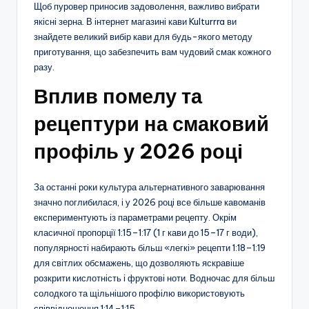
Щоб пуровер приносив задоволення, важливо вибрати
якісні зерна. В інтернет магазині кави Kulturrra ви
знайдете великий вибір кави для будь-якого методу
приготування, що забезпечить вам чудовий смак кожного
разу.
Вплив помелу та
рецептури на смаковий
профіль у 2026 році
За останні роки культура альтернативного заварювання
значно поглибилася, і у 2026 році все більше кавоманів
експериментують із параметрами рецепту. Окрім
класичної пропорції 1:15–1:17 (1 г кави до 15–17 г води),
популярності набирають більш «легкі» рецепти 1:18–1:19
для світлих обсмажень, що дозволяють яскравіше
розкрити кислотність і фруктові ноти. Водночас для більш
солодкого та щільнішого профілю використовують
співвідношення 1:14–1:15.