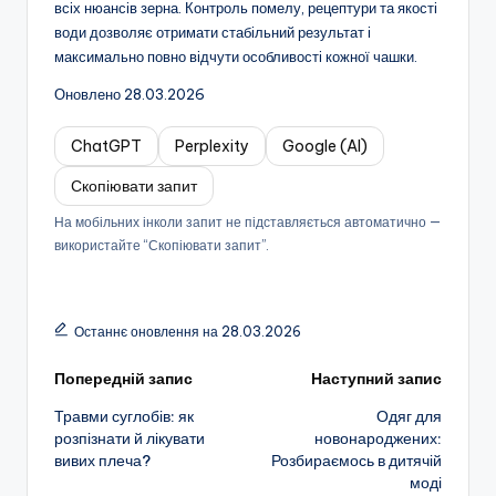
всіх нюансів зерна. Контроль помелу, рецептури та якості
води дозволяє отримати стабільний результат і
максимально повно відчути особливості кожної чашки.
Оновлено 28.03.2026
ChatGPT
Perplexity
Google (AI)
Скопіювати запит
На мобільних інколи запит не підставляється автоматично —
використайте “Скопіювати запит”.
Останнє оновлення на 28.03.2026
Навігація
Попередній запис
Наступний запис
Травми суглобів: як
Одяг для
по
розпізнати й лікувати
новонароджених:
вивих плеча?
Розбираємось в дитячій
запису
моді