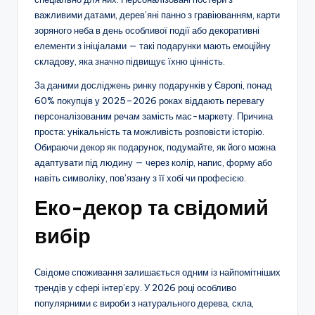
важливими датами, дерев’яні панно з гравіюванням, карти
зоряного неба в день особливої події або декоративні
елементи з ініціалами — такі подарунки мають емоційну
складову, яка значно підвищує їхню цінність.
За даними досліджень ринку подарунків у Європі, понад
60% покупців у 2025–2026 роках віддають перевагу
персоналізованим речам замість мас-маркету. Причина
проста: унікальність та можливість розповісти історію.
Обираючи декор як подарунок, подумайте, як його можна
адаптувати під людину — через колір, напис, форму або
навіть символіку, пов’язану з її хобі чи професією.
Еко-декор та свідомий
вибір
Свідоме споживання залишається одним із найпомітніших
трендів у сфері інтер’єру. У 2026 році особливо
популярними є вироби з натурального дерева, скла,