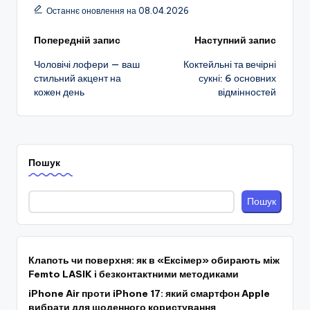
Останнє оновлення на 08.04.2026
Навігація
Попередній запис
Наступний запис
Чоловічі лофери — ваш
Коктейльні та вечірні
по
стильний акцент на
сукні: 6 основних
кожен день
відмінностей
запису
Пошук
Пошук
Клапоть чи поверхня: як в «Ексімер» обирають між
Femto LASIK і безконтактними методиками
iPhone Air проти iPhone 17: який смартфон Apple
вибрати для щоденного користування