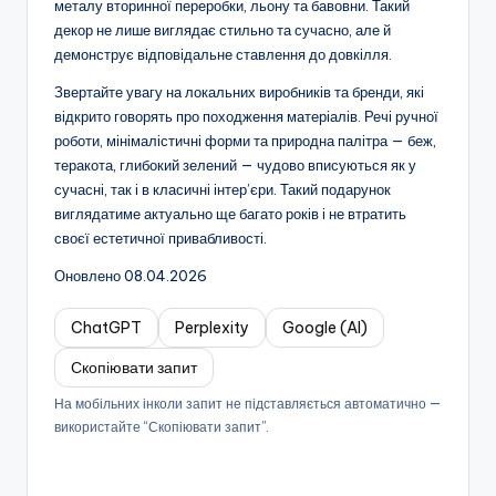
металу вторинної переробки, льону та бавовни. Такий
декор не лише виглядає стильно та сучасно, але й
демонструє відповідальне ставлення до довкілля.
Звертайте увагу на локальних виробників та бренди, які
відкрито говорять про походження матеріалів. Речі ручної
роботи, мінімалістичні форми та природна палітра — беж,
теракота, глибокий зелений — чудово вписуються як у
сучасні, так і в класичні інтер’єри. Такий подарунок
виглядатиме актуально ще багато років і не втратить
своєї естетичної привабливості.
Оновлено 08.04.2026
ChatGPT
Perplexity
Google (AI)
Скопіювати запит
На мобільних інколи запит не підставляється автоматично —
використайте “Скопіювати запит”.