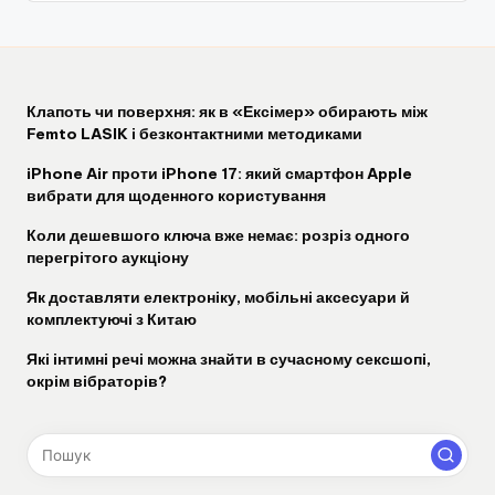
Клапоть чи поверхня: як в «Ексімер» обирають між
Femto LASIK і безконтактними методиками
iPhone Air проти iPhone 17: який смартфон Apple
вибрати для щоденного користування
Коли дешевшого ключа вже немає: розріз одного
перегрітого аукціону
Як доставляти електроніку, мобільні аксесуари й
комплектуючі з Китаю
Які інтимні речі можна знайти в сучасному сексшопі,
окрім вібраторів?