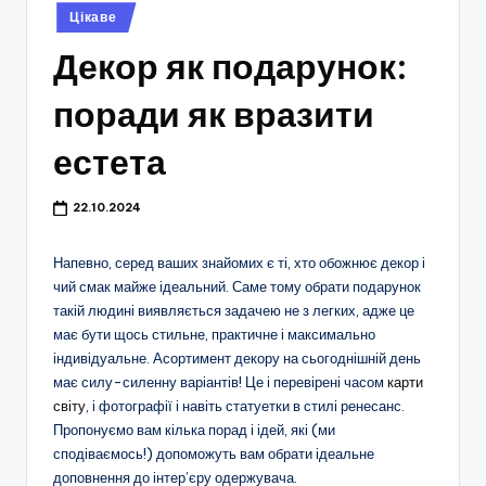
Опубліковано
Цікаве
у
Декор як подарунок:
поради як вразити
естета
22.10.2024
Напевно, серед ваших знайомих є ті, хто обожнює декор і
чий смак майже ідеальний. Саме тому обрати подарунок
такій людині виявляється задачею не з легких, адже це
має бути щось стильне, практичне і максимально
індивідуальне. Асортимент декору на сьогоднішній день
має силу-силенну варіантів! Це і перевірені часом
карти
світу
, і фотографії і навіть статуетки в стилі ренесанс.
Пропонуємо вам кілька порад і ідей, які (ми
сподіваємось!) допоможуть вам обрати ідеальне
доповнення до інтер’єру одержувача.