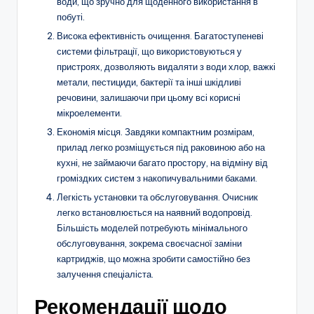
води, що зручно для щоденного використання в
побуті.
Висока ефективність очищення. Багатоступеневі
системи фільтрації, що використовуються у
пристроях, дозволяють видаляти з води хлор, важкі
метали, пестициди, бактерії та інші шкідливі
речовини, залишаючи при цьому всі корисні
мікроелементи.
Економія місця. Завдяки компактним розмірам,
прилад легко розміщується під раковиною або на
кухні, не займаючи багато простору, на відміну від
громіздких систем з накопичувальними баками.
Легкість установки та обслуговування. Очисник
легко встановлюється на наявний водопровід.
Більшість моделей потребують мінімального
обслуговування, зокрема своєчасної заміни
картриджів, що можна зробити самостійно без
залучення спеціаліста.
Рекомендації щодо