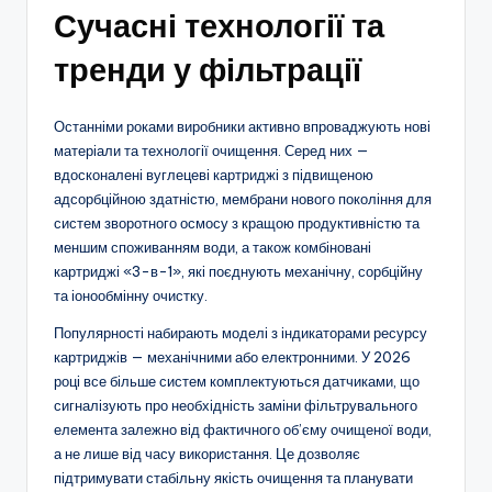
Сучасні технології та
тренди у фільтрації
Останніми роками виробники активно впроваджують нові
матеріали та технології очищення. Серед них —
вдосконалені вуглецеві картриджі з підвищеною
адсорбційною здатністю, мембрани нового покоління для
систем зворотного осмосу з кращою продуктивністю та
меншим споживанням води, а також комбіновані
картриджі «3-в-1», які поєднують механічну, сорбційну
та іонообмінну очистку.
Популярності набирають моделі з індикаторами ресурсу
картриджів — механічними або електронними. У 2026
році все більше систем комплектуються датчиками, що
сигналізують про необхідність заміни фільтрувального
елемента залежно від фактичного об’єму очищеної води,
а не лише від часу використання. Це дозволяє
підтримувати стабільну якість очищення та планувати