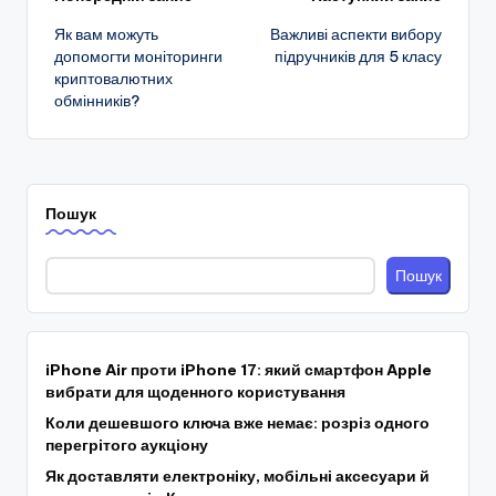
Навігація
Як вам можуть
Важливі аспекти вибору
по
допомогти моніторинги
підручників для 5 класу
криптовалютних
запису
обмінників?
Пошук
Пошук
iPhone Air проти iPhone 17: який смартфон Apple
вибрати для щоденного користування
Коли дешевшого ключа вже немає: розріз одного
перегрітого аукціону
Як доставляти електроніку, мобільні аксесуари й