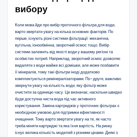
вибору
Коли мова йде про вибір проточного фільтра для води,
варто звертати увагу на кілька основних факторів. По
перше, існують різні системи фільтрації: механічна,
вугільна, іонообмінна, зворотний осмос тощо. Вибір
системи залежить від якості води у вашому регіоні та
особистих потреб. Наприклад, зворотний осмос дозволяє
видаляти з води майже всі домішки, але може позбавити
її мінералів, тому такі фільтри іноді додатково
комплектуються ремінералізаторами. По-друге, важливо
звернути увагу на кількість води, яку фільтр може
очистити за одиницю часу. Це визначає, наскільки швидко
буде доступна чиста вода під час активного
користування. Заміна картриджів у проточних фільтрах є
необхідною умовою для підтримки ефективності
очищення. Тому варто звертати увагу на те, як часто
треба міняти картриджі та яка їхня вартість. На ринку
існує велика кількість моделей з різними цінами. Деякі з