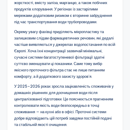
жорсткості, вмісту заліза, марганцю, а також побічних
продуктів хлорування. У регіонах із застарілими
мережами додатковим ризиком є вторинне забруднення
під час транспортування води трубопроводами.
Окрему увагу фахівці приділяють мікропластику та
залишковим слідам фармацевтичних речовин, які дедалі
частіше виявляються у джерелах водопостачання по всій
Європі. Хоча їхні концентрації зазвичай мінімальні,
сучасні системи багатоступеневої фільтрації здатні
суттєво зменшувати ці показники. Саме тому вибір
якісного проточного фільтра стає не лише питанням
комфорту, а й додаткового захисту здоров’я.
У 2025–2026 роках зросла зацікавленість споживачів у
домашніх рішеннях для доочищення води після
централізованої підготовки. Це пояснюється прагненням
контролювати якість води безпосередньо в точці
споживання — на кухні або в офісі. Проточні системи
добре відповідають цій потребі завдяки постійній подачі
та стабільній якості очищення.