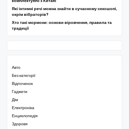
комплектуючі з Китаю
Які інтимні речі можна знайти в сучасному сексшопі,
окрім вібраторів?
Хто такі мормони: основи віровчення, правила та
традиції
Авто
Без категорії
Відпочинок
Гаджети
Дім
Електроніка
Енциклопедія
Здоровя