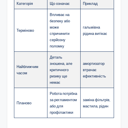
Категорія
Що означає
Приклад
Впливає на
безпеку або
може
гальмівна
Терміново
спричинити
рідина витікає
серйозну
поломку
Деталь
зношена, але
амортизатор
Найближчим
критичного
втрачає
часом
ризику ще
ефективність
немає
Робота потрібна
за регламентом
заміна фільтрів,
Планово
або для
мастила, рідин
профілактики