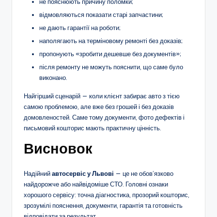
не пояснюють причину поломки;
відмовляються показати старі запчастини;
не дають гарантії на роботи;
наполягають на терміновому ремонті без доказів;
пропонують «зробити дешевше без документів»;
після ремонту не можуть пояснити, що саме було
виконано.
Найгірший сценарій — коли клієнт забирає авто з тією
самою проблемою, але вже без грошей і без доказів
домовленостей. Саме тому документи, фото дефектів і
письмовий кошторис мають практичну цінність.
Висновок
Надійний
автосервіс у Львові
— це не обов’язково
найдорожче або найвідоміше СТО. Головні ознаки
хорошого сервісу: точна діагностика, прозорий кошторис,
зрозумілі пояснення, документи, гарантія та готовність
відповідати за результат.