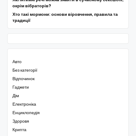
окрім вібраторів?
Хто такі мормони: основи віровчення, правила та
традиції
Авто
Без категорії
Відпочинок
Гаджети
Дім
Електроніка
Енциклопедія
Здоровя
Крипта