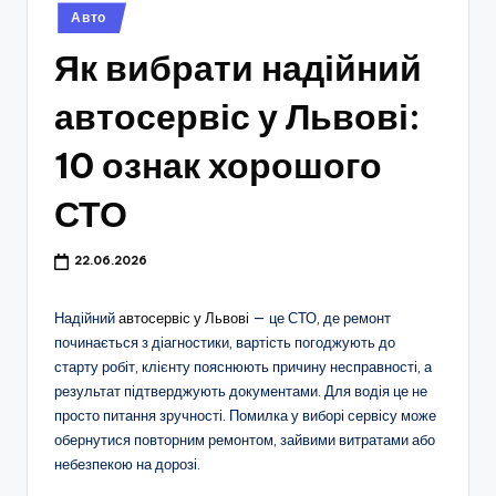
Опубліковано
Авто
у
Як вибрати надійний
автосервіс у Львові:
10 ознак хорошого
СТО
22.06.2026
Надійний
автосервіс у Львові
— це СТО, де ремонт
починається з діагностики, вартість погоджують до
старту робіт, клієнту пояснюють причину несправності, а
результат підтверджують документами. Для водія це не
просто питання зручності. Помилка у виборі сервісу може
обернутися повторним ремонтом, зайвими витратами або
небезпекою на дорозі.