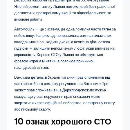
ресурс автомобіля та ваші витрати на обслуговування.
Якісний ремонт авто у Львові неможливий без правильної
діагностики, прозорої комунікації та відповідальності за
виконані роботи.
Автомобіль — це система, де одна помилка часто тягне за
собою іншу. Наприклад, неправильна заміна гальмівних
колодок може пошкодити диски, а неякісна діагностика
підвіски — залишити непоміченим люфт, який впливає на
керованість. Хороше СТО у Львові не обмежується
фразою «треба міняти», а пояснює причинно-
наслідковий зв’язок.
Важлива деталь: в Україні питання прав споживачів під
час гарантійного ремонту регулюються Законом «Про
захист прав споживачів», а Держпродспоживслужба
вказує, що у разі порушення прав споживач може
звертатися через офіційний вебпортал, електронну пошту
або письмову скаргу.
10 ознак хорошого СТО