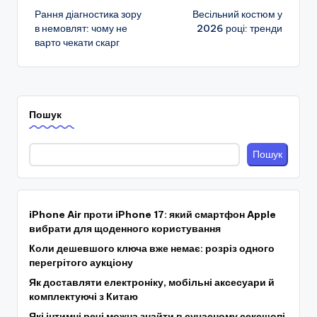
Рання діагностика зору
Весільний костюм у
по
в немовлят: чому не
2026 році: тренди
варто чекати скарг
запису
Пошук
Пошук
iPhone Air проти iPhone 17: який смартфон Apple
вибрати для щоденного користування
Коли дешевшого ключа вже немає: розріз одного
перегрітого аукціону
Як доставляти електроніку, мобільні аксесуари й
комплектуючі з Китаю
Які інтимні речі можна знайти в сучасному сексшопі,