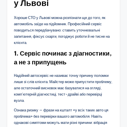
у Львові
Хороше СТО у Львові можна розпізнати ще до того, як
автомобіль заїде на підйомник. Професійний сервіс
поводиться передбачувано: ставить уточнювальні
запитання, фіксує скарги, погоджує роботи й не тисне на
клієнта.
1. Сервіс починає з діагностики,
а не з припущень
Надійний автосервіс не називає точну причину поломки
лише зі слів клієнта. Майстер може припустити проблему,
але остаточний висновок має базуватися на огляді,
комп’ютерній діагностиці, тест-драйві або перевірці
вузла.
Ознака ризику — фрази на кшталт «у всіх таких авто ця
проблема» без перевірки вашого автомобіля. Навіть
однакові симптоми можуть мати різні причини: вібрація