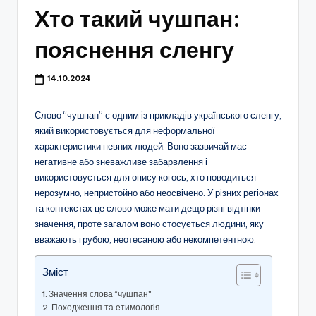
Хто такий чушпан:
пояснення сленгу
14.10.2024
Слово “чушпан” є одним із прикладів українського сленгу,
який використовується для неформальної
характеристики певних людей. Воно зазвичай має
негативне або зневажливе забарвлення і
використовується для опису когось, хто поводиться
нерозумно, непристойно або неосвічено. У різних регіонах
та контекстах це слово може мати дещо різні відтінки
значення, проте загалом воно стосується людини, яку
вважають грубою, неотесаною або некомпетентною.
Зміст
Значення слова “чушпан”
Походження та етимологія