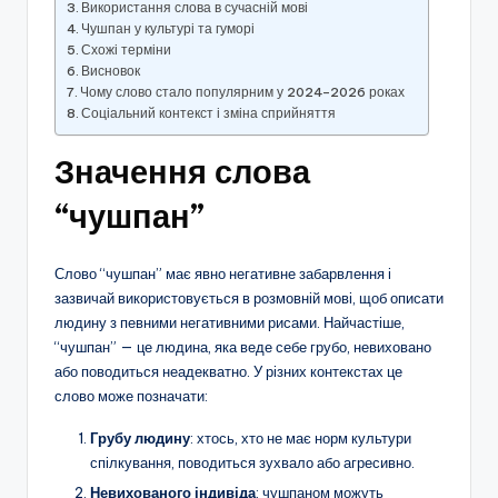
Використання слова в сучасній мові
Чушпан у культурі та гуморі
Схожі терміни
Висновок
Чому слово стало популярним у 2024–2026 роках
Соціальний контекст і зміна сприйняття
Значення слова
“чушпан”
Слово “чушпан” має явно негативне забарвлення і
зазвичай використовується в розмовній мові, щоб описати
людину з певними негативними рисами. Найчастіше,
“чушпан” — це людина, яка веде себе грубо, невиховано
або поводиться неадекватно. У різних контекстах це
слово може позначати:
Грубу людину
: хтось, хто не має норм культури
спілкування, поводиться зухвало або агресивно.
Невихованого індивіда
: чушпаном можуть