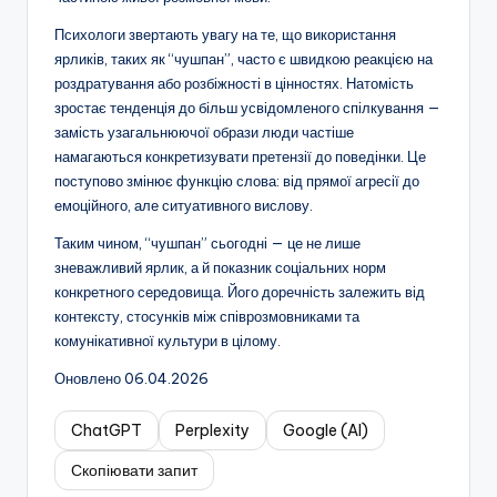
Психологи звертають увагу на те, що використання
ярликів, таких як “чушпан”, часто є швидкою реакцією на
роздратування або розбіжності в цінностях. Натомість
зростає тенденція до більш усвідомленого спілкування —
замість узагальнюючої образи люди частіше
намагаються конкретизувати претензії до поведінки. Це
поступово змінює функцію слова: від прямої агресії до
емоційного, але ситуативного вислову.
Таким чином, “чушпан” сьогодні — це не лише
зневажливий ярлик, а й показник соціальних норм
конкретного середовища. Його доречність залежить від
контексту, стосунків між співрозмовниками та
комунікативної культури в цілому.
Оновлено 06.04.2026
ChatGPT
Perplexity
Google (AI)
Скопіювати запит