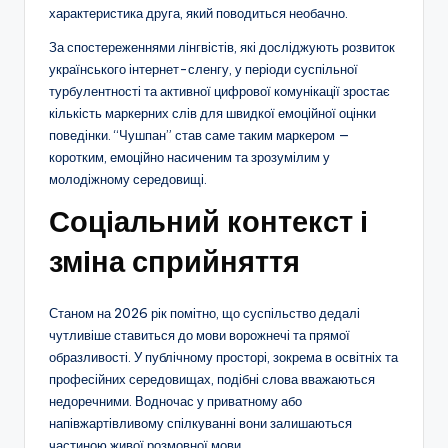
характеристика друга, який поводиться необачно.
За спостереженнями лінгвістів, які досліджують розвиток
українського інтернет-сленгу, у періоди суспільної
турбулентності та активної цифрової комунікації зростає
кількість маркерних слів для швидкої емоційної оцінки
поведінки. “Чушпан” став саме таким маркером —
коротким, емоційно насиченим та зрозумілим у
молодіжному середовищі.
Соціальний контекст і
зміна сприйняття
Станом на 2026 рік помітно, що суспільство дедалі
чутливіше ставиться до мови ворожнечі та прямої
образливості. У публічному просторі, зокрема в освітніх та
професійних середовищах, подібні слова вважаються
недоречними. Водночас у приватному або
напівжартівливому спілкуванні вони залишаються
частиною живої розмовної мови.