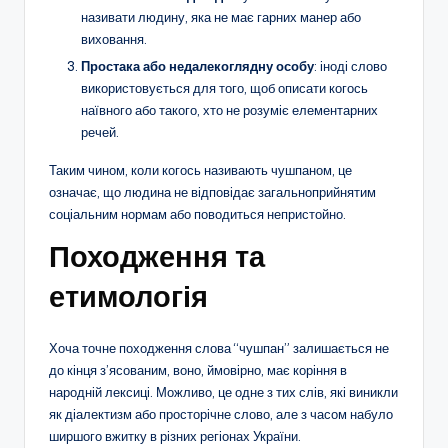
називати людину, яка не має гарних манер або
виховання.
Простака або недалекоглядну особу
: іноді слово
використовується для того, щоб описати когось
наївного або такого, хто не розуміє елементарних
речей.
Таким чином, коли когось називають чушпаном, це
означає, що людина не відповідає загальноприйнятим
соціальним нормам або поводиться непристойно.
Походження та
етимологія
Хоча точне походження слова “чушпан” залишається не
до кінця з’ясованим, воно, ймовірно, має коріння в
народній лексиці. Можливо, це одне з тих слів, які виникли
як діалектизм або просторічне слово, але з часом набуло
ширшого вжитку в різних регіонах України.