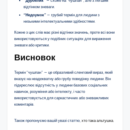
“Дурбелик”
— схоже на “чушпан”, але з легшим
відтінком зневаги.
“Недоумок”
— грубий термін для людини з
низькими інтелектуальними здібностями.
Кожне з цих слів має різні відтінки значень, проте всі вони
використовуються у подібних ситуаціях для вираження
зневаги або критики.
Висновок
Термін “чушпан” — це образливий сленговий вираз, який
вказує на неадекватну або грубу поведінку людини. Він
підкреслює відсутність у людини базових соціальних
навичок, розуміння або інтелекту, і часто
використовується для саркастичних або зневажливих
коментарів.
Також пропонуємо вашій увазі статтю,
хто така альтушка.