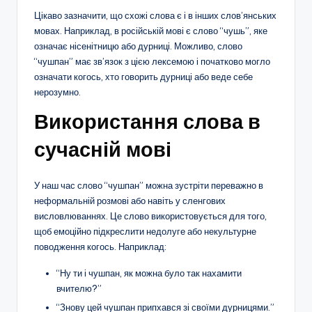
Цікаво зазначити, що схожі слова є і в інших слов’янських
мовах. Наприклад, в російській мові є слово “чушь”, яке
означає нісенітницю або дурниці. Можливо, слово
“чушпан” має зв’язок з цією лексемою і початково могло
означати когось, хто говорить дурниці або веде себе
нерозумно.
Використання слова в
сучасній мові
У наш час слово “чушпан” можна зустріти переважно в
неформальній розмові або навіть у сленгових
висловлюваннях. Це слово використовується для того,
щоб емоційно підкреслити недолуге або некультурне
поводження когось. Наприклад:
“Ну ти і чушпан, як можна було так нахамити
вчителю?”
“Знову цей чушпан припхався зі своїми дурницями.”