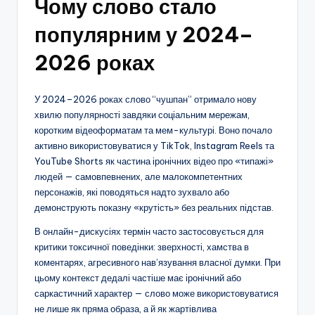
Чому слово стало
популярним у 2024–
2026 роках
У 2024–2026 роках слово “чушпан” отримало нову
хвилю популярності завдяки соціальним мережам,
коротким відеоформатам та мем-культурі. Воно почало
активно використовуватися у TikTok, Instagram Reels та
YouTube Shorts як частина іронічних відео про «типажі»
людей — самовпевнених, але малокомпетентних
персонажів, які поводяться надто зухвало або
демонструють показну «крутість» без реальних підстав.
В онлайн-дискусіях термін часто застосовується для
критики токсичної поведінки: зверхності, хамства в
коментарях, агресивного нав’язування власної думки. При
цьому контекст дедалі частіше має іронічний або
саркастичний характер — слово може використовуватися
не лише як пряма образа, а й як жартівлива