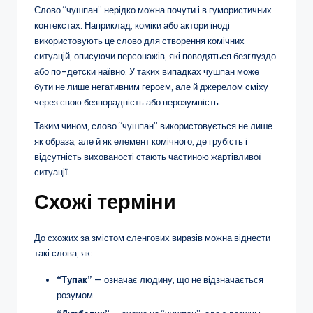
Слово “чушпан” нерідко можна почути і в гумористичних
контекстах. Наприклад, коміки або актори іноді
використовують це слово для створення комічних
ситуацій, описуючи персонажів, які поводяться безглуздо
або по-детски наївно. У таких випадках чушпан може
бути не лише негативним героєм, але й джерелом сміху
через свою безпорадність або нерозумність.
Таким чином, слово “чушпан” використовується не лише
як образа, але й як елемент комічного, де грубість і
відсутність вихованості стають частиною жартівливої
ситуації.
Схожі терміни
До схожих за змістом сленгових виразів можна віднести
такі слова, як:
“Тупак”
— означає людину, що не відзначається
розумом.