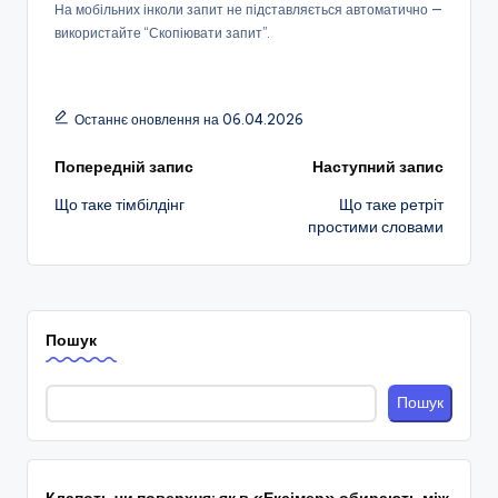
На мобільних інколи запит не підставляється автоматично —
використайте “Скопіювати запит”.
Останнє оновлення на 06.04.2026
Навігація
Попередній запис
Наступний запис
Що таке тімбілдінг
Що таке ретріт
по
простими словами
запису
Пошук
Пошук
Клапоть чи поверхня: як в «Ексімер» обирають між