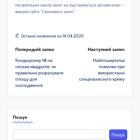
На мобільних інколи запит не підставляється автоматично —
використайте “Скопіювати запит”.
Останнє оновлення на 14.04.2025
Навігація
Попередній запис
Наступний запис
Кондиціонер 18 на
Найпоширеніші
по
скільки квадратів: як
помилки при
правильно розрахувати
використанні
запису
площу для
сонцезахисного крему
охолодження
Пошук
Пошук