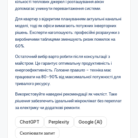
кількості теплових джерел і розташування
вікон
допомагає уникнути перевантаження системи.
Для квартир з відкритим плануванням актуальні канальні
моделі, тоді як офіси вимагають потужних інверторних
рішень. Експерти наголошують: професійні розрахунки з
виробничими таблицями зменшують ризик помилок на
60%.
Остаточний вибір варто робити після консультації з
майстром. Це гарантує оптимальну продуктивність і
енергоефективність.
Головне правило
– техніка має
працювати на 80-90% від максимальної потужності для
тривалого ресурсу.
Використовуйте наведені рекомендації як чекліст. Таке
рішення
забезпечить ідеальний мікроклімат без переплат
за електрику чи додаткові ремонти.
ChatGPT
Perplexity
Google (AI)
Скопіювати запит