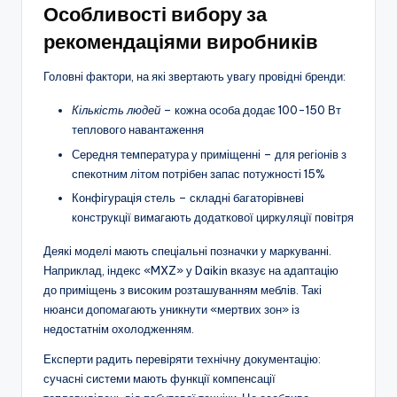
Особливості вибору за
рекомендаціями виробників
Головні фактори, на які звертають увагу провідні бренди:
Кількість людей
– кожна особа додає 100-150 Вт
теплового навантаження
Середня температура у приміщенні – для регіонів з
спекотним літом потрібен запас потужності 15%
Конфігурація стель – складні багаторівневі
конструкції вимагають додаткової циркуляції повітря
Деякі моделі мають спеціальні позначки у маркуванні.
Наприклад, індекс «MXZ» у Daikin вказує на адаптацію
до приміщень з високим розташуванням меблів. Такі
нюанси допомагають уникнути «мертвих зон» із
недостатнім охолодженням.
Експерти радить перевіряти технічну документацію:
сучасні системи мають функції компенсації