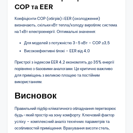
COP та EER
Коефіцієнти COP (обігрів) і EER (охолодження)
визначають, скільки кВт тепла/холоду виробляє система
на 1 кВт електроенергії. Оптимальні значення:
Для моделей з потужністю 3-5 кВт – COP ≥3,5
Високоефективні блокі – EER від 4,0
Пристрої з індексом EER 4,2 економлять до 35% енергії
порівняно з базовими аналогами. Це критично важливо
для приміщень з великою площею та постійним
використанням.
Висновок
Правильний підбір кліматичного обладнання перетворює
будь-який простір на зону комфорту. Ключовий фактор
успіху – комплексний аналіз технічних параметрів та
особливостей приміщення. Врахування висоти стель,