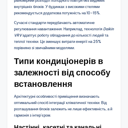
рівномірний розподіл холодного повітря без видимих
внутрішніх блоків. У будинках з високими стелями
рекомендується додаткова потужність на 10-15%.
Сучасні стандарти передбачають автоматичне
регулювання навантаження. Наприклад, технологія
Daikin
VRV
адаптує роботу обладнання до кількості людей та
теплої техніки. Це зменшує витрати енергії на 25%
порівняно зі звичайними моделями.
Типи кондиціонерів в
залежності від способу
встановлення
Архітектурні особливості приміщення визначають
оптимальний спосіб інтеграції кліматичної техніки. Від
розташування блоків залежить не лише ефективність, а й
гармонія з інтер’єром.
Настінні, касетні та канальні