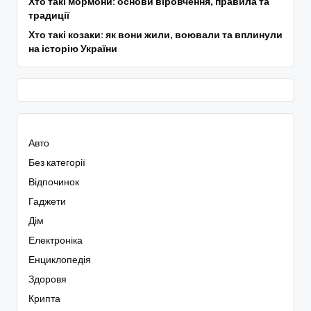
Хто такі мормони: основи віровчення, правила та
традиції
Хто такі козаки: як вони жили, воювали та вплинули
на історію України
Авто
Без категорії
Відпочинок
Гаджети
Дім
Електроніка
Енциклопедія
Здоровя
Крипта