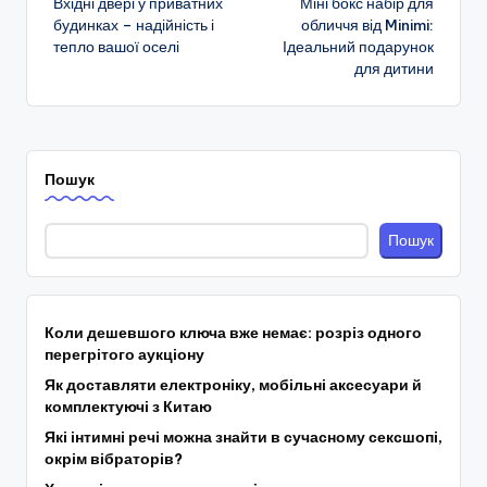
Вхідні двері у приватних
Міні бокс набір для
по
будинках – надійність і
обличчя від Minimi:
тепло вашої оселі
Ідеальний подарунок
запису
для дитини
Пошук
Пошук
Коли дешевшого ключа вже немає: розріз одного
перегрітого аукціону
Як доставляти електроніку, мобільні аксесуари й
комплектуючі з Китаю
Які інтимні речі можна знайти в сучасному сексшопі,
окрім вібраторів?