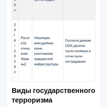
0
гг
.
2
0
1
Росси
Оккупация,
4
Согласно данным
я (в
внесудебные
–
ООН, десятки
отнош
казни,
2
тысяч погибших и
ении
уничтожение
0
сотни тысяч
Украи
гражданской
2
пострадавших
ны)
инфраструктуры
4
гг
.
Виды государственного
терроризма