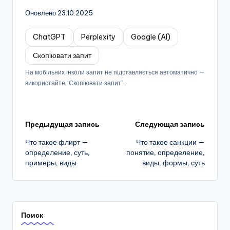
Оновлено 23.10.2025
ChatGPT
Perplexity
Google (AI)
Скопіювати запит
На мобільних інколи запит не підставляється автоматично —
використайте “Скопіювати запит”.
Навигация
Предыдущая запись
Следующая запись
Что такое флирт —
Что такое санкции —
записи
определение, суть,
понятие, определение,
примеры, виды
виды, формы, суть
Поиск