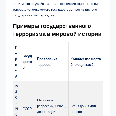
политические убийства — всё это элементы стратегии
террора, используемого государством против другого
государства и его граждан.
Примеры государственного
терроризма в мировой истории
П
е
Госуд
р
Проявления
Количество жертв
арств
и
террора
(по оценкам)
о
о
д
19
3
0
Массовые
–
репрессии, ГУЛАГ,
От 10 до 20 млн
19
СССР
депортации
человек
5