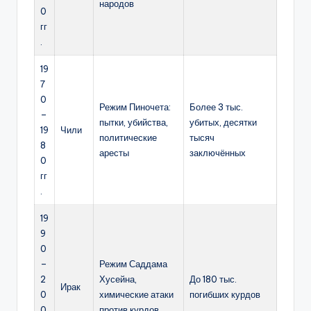
народов
0
гг
.
19
7
0
Режим Пиночета:
Более 3 тыс.
–
пытки, убийства,
убитых, десятки
19
Чили
политические
тысяч
8
аресты
заключённых
0
гг
.
19
9
0
–
Режим Саддама
2
Хусейна,
До 180 тыс.
Ирак
0
химические атаки
погибших курдов
0
против курдов