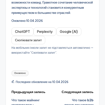
возможности команд. Грамотное сочетание человеческой
экспертизы и технологий становится конкурентным
преимуществом в большинстве отраслей.
Оновлено 10.04.2026
ChatGPT
Perplexity
Google (AI)
Скопіювати запит
На мобільних інколи запит не підставляється автоматично —
використайте “Скопіювати запит”.
Метки:
Оновлено
Последнее обновление на 10.04.2026
Навигация
Предыдущая запись
Следующая запись
Что такое майнинг
Что такое b2b
записи
криптовалюты
простыми словами