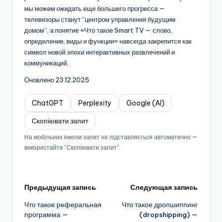
мы можем ожидать еще большего прогресса —
телевизоры станут “центром управления будущим
домом”, а понятие «Что такое Smart TV — слово,
определение, виды и функции» навсегда закрепится как
символ новой эпохи интерактивных развлечений и
коммуникаций.
Оновлено 23.12.2025
ChatGPT
Perplexity
Google (AI)
Скопіювати запит
На мобільних інколи запит не підставляється автоматично —
використайте “Скопіювати запит”.
Навигация
Предыдущая запись
Следующая запись
Что такое реферальная
Что такое дропшиппинг
записи
программа —
(dropshipping) —