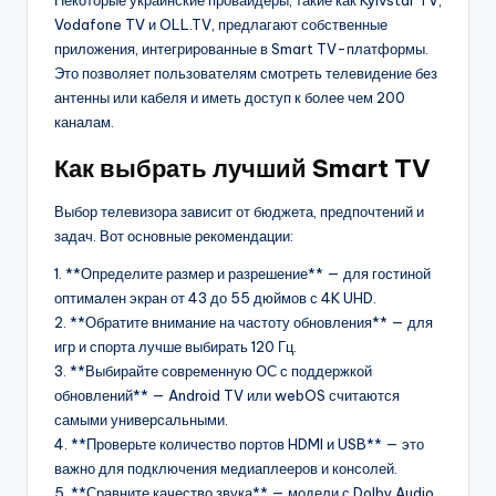
Некоторые украинские провайдеры, такие как Kyivstar TV,
Vodafone TV и OLL.TV, предлагают собственные
приложения, интегрированные в Smart TV-платформы.
Это позволяет пользователям смотреть телевидение без
антенны или кабеля и иметь доступ к более чем 200
каналам.
Как выбрать лучший Smart TV
Выбор телевизора зависит от бюджета, предпочтений и
задач. Вот основные рекомендации:
1. **Определите размер и разрешение** — для гостиной
оптимален экран от 43 до 55 дюймов с 4K UHD.
2. **Обратите внимание на частоту обновления** — для
игр и спорта лучше выбирать 120 Гц.
3. **Выбирайте современную ОС с поддержкой
обновлений** — Android TV или webOS считаются
самыми универсальными.
4. **Проверьте количество портов HDMI и USB** — это
важно для подключения медиаплееров и консолей.
5. **Сравните качество звука** — модели с Dolby Audio