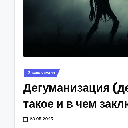
s
Опубликовано
Энциклопедия
в
Дегуманизация (де
такое и в чем зак
23.05.2025