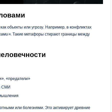
ловами
как объекты или угрозу. Например, в конфликтах
сами»
. Такие метафоры стирают границы между
человечности
и», «предатели»
з СМИ
 мышления
вотными или болезнями. Это активирует древние