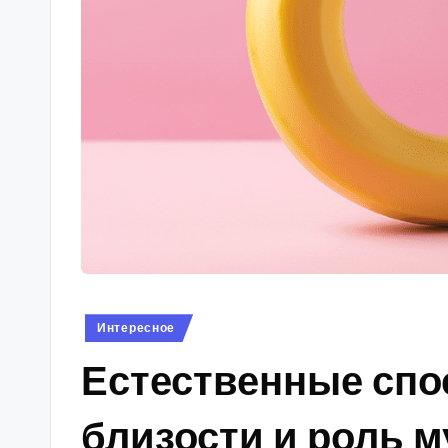
s
Опубликовано
Интересное
в
Естественные спо
близости и роль 