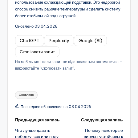
использование охлаждающей подставки. Это недорогой
способ снизить рабочие температуры и сделать систему
более стабильной под нагрузкой.
Оновлено 03.04.2026
ChatGPT
Perplexity
Google (AI)
Скопіювати запит
На мобільних інколи запит не підставляється автоматично —
використайте “Скопіювати запит”.
Метки:
Оновлено
Последнее обновление на 03.04.2026
Навигация
Предыдущая запись
Следующая запись
Что лучше давать
Почему некоторые
записи
ребенку: сок или воду
вирусы устойчивы к