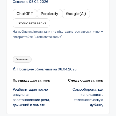
Оновлено 08.04.2026
ChatGPT
Perplexity
Google (AI)
Скопіювати запит
На мобільних інколи запит не підставляється автоматично —
використайте “Скопіювати запит”.
Метки:
Оновлено
Последнее обновление на 08.04.2026
Навигация
Предыдущая запись
Следующая запись
Реабилитация после
Самооборона: как
записи
инсульта:
использовать
восстановление речи,
телескопическую
движений и памяти
дубинку