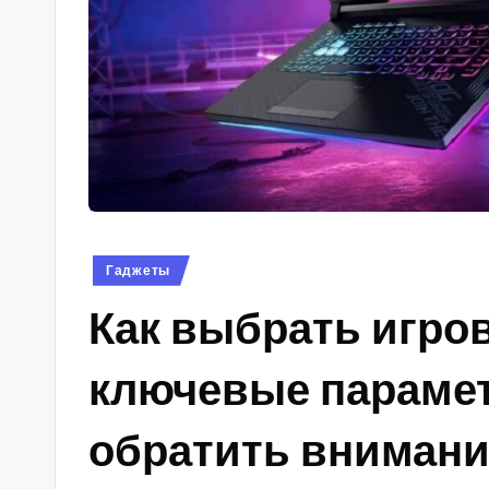
s
Опубликовано
Гаджеты
в
Как выбрать игров
ключевые парамет
обратить вниман