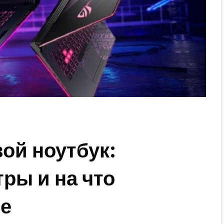
ой ноутбук:
ры и на что
ие