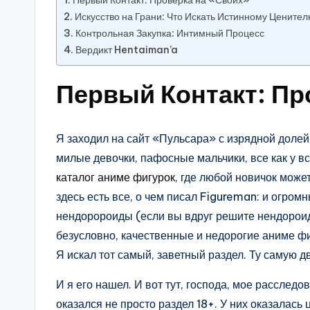
Искусство на Грани: Что Искать Истинному Цените
Контрольная Закупка: Интимный Процесс
Вердикт Hentaiman’a
Первый Контакт: Пр
Я заходил на сайт «Пульсара» с изрядной долей
милые девочки, пафосные мальчики, все как у в
каталог аниме фигурок
, где любой новичок може
здесь есть все, о чем писал Figureman: и огро
нендоророиды (если вы вдруг решите нендороид 
безусловно, качественные и недорогие аниме фи
Я искал тот самый, заветный раздел. Ту самую д
И я его нашел. И вот тут, господа, мое рассле
оказался не просто раздел 18+. У них оказалась