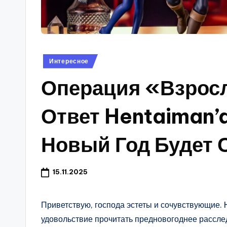
s
Опубликовано
Интересное
в
Операция «Взрос
Ответ Hentaiman’
Новый Год Будет
15.11.2025
Приветствую, господа эстеты и сочувствующие. 
удовольствие прочитать предновогоднее рассле