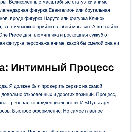
вры. Великолепные масштабные статуэтки аниме,
легендарная фигурка Евангелион или брутальная
энов, вроде фигурка Наруто или фигурка Клинок
 за этим можно прийти в любой магазин. А вот найти
 One Piece для племянника и роскошная суккуб от
ая фигурка персонажа аниме, какой бы смелой она ни
а: Интимный Процесс
да. Я должен был проверить сервис на самой
з довольно откровенных и дорогих позиций. Процесс,
лана, требовал конфиденциальности. И «Пульсар»
росов. Быстрое оформление. Но самое главное —
тактичности. Прочная, абсолютно непрозрачная