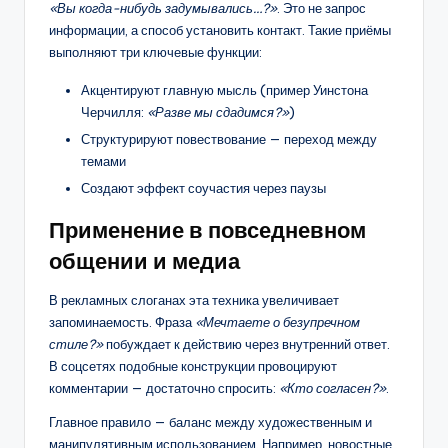
«Вы когда-нибудь задумывались…?»
. Это не запрос
информации, а способ установить контакт. Такие приёмы
выполняют три ключевые функции:
Акцентируют главную мысль (пример Уинстона
Черчилля:
«Разве мы сдадимся?»
)
Структурируют повествование — переход между
темами
Создают эффект соучастия через паузы
Применение в повседневном
общении и медиа
В рекламных слоганах эта техника увеличивает
запоминаемость. Фраза
«Мечтаете о безупречном
стиле?»
побуждает к действию через внутренний ответ.
В соцсетях подобные конструкции провоцируют
комментарии — достаточно спросить:
«Кто согласен?»
.
Главное правило — баланс между художественным и
манипулятивным использованием. Например, новостные