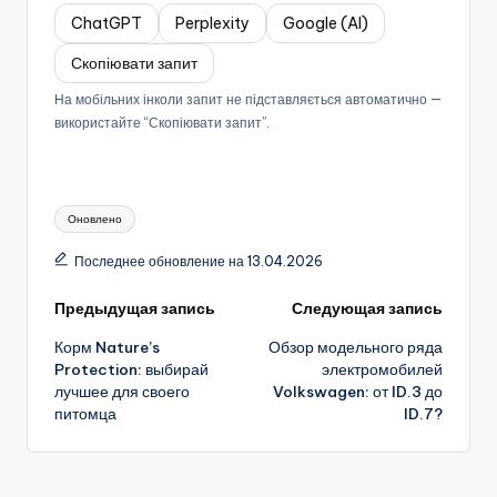
ChatGPT
Perplexity
Google (AI)
Скопіювати запит
На мобільних інколи запит не підставляється автоматично —
використайте “Скопіювати запит”.
Метки:
Оновлено
Последнее обновление на 13.04.2026
Навигация
Предыдущая запись
Следующая запись
Корм Nature’s
Обзор модельного ряда
записи
Protection: выбирай
электромобилей
лучшее для своего
Volkswagen: от ID.3 до
питомца
ID.7?