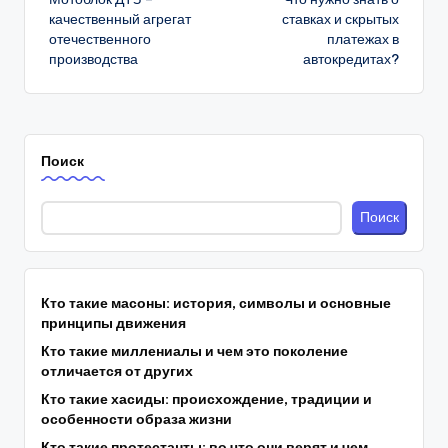
записи
качественный агрегат
ставках и скрытых
отечественного
платежах в
производства
автокредитах?
Поиск
Поиск
Кто такие масоны: история, символы и основные
принципы движения
Кто такие миллениалы и чем это поколение
отличается от других
Кто такие хасиды: происхождение, традиции и
особенности образа жизни
Кто такие протестанты: во что они верят и чем