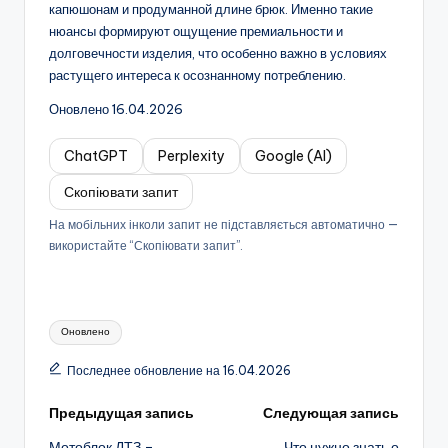
капюшонам и продуманной длине брюк. Именно такие
нюансы формируют ощущение премиальности и
долговечности изделия, что особенно важно в условиях
растущего интереса к осознанному потреблению.
Оновлено 16.04.2026
ChatGPT
Perplexity
Google (AI)
Скопіювати запит
На мобільних інколи запит не підставляється автоматично —
використайте “Скопіювати запит”.
Метки:
Оновлено
Последнее обновление на 16.04.2026
Навигация
Предыдущая запись
Следующая запись
Мотоблок ДТЗ –
Что нужно знать о