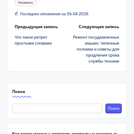
Метки:
Оновлено
Последнее обновление на 06.04.2026
Навигация
Предыдущая запись
Следующая запись
Что такое ретрит
Ремонт посудомоечных
записи
простыми словами
машин: типичные
поломки и советы для
продления срока
службы техники
Поиск
Поиск
Кто такие масоны: история, символы и основные