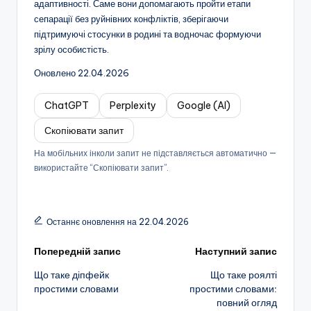
адаптивності. Саме вони допомагають пройти етапи
сепарації без руйнівних конфліктів, зберігаючи
підтримуючі стосунки в родині та водночас формуючи
зрілу особистість.
Оновлено 22.04.2026
ChatGPT
Perplexity
Google (AI)
Скопіювати запит
На мобільних інколи запит не підставляється автоматично —
використайте “Скопіювати запит”.
Останнє оновлення на 22.04.2026
Навігація
Попередній запис
Наступний запис
Що таке діпфейк
Що таке роялті
по
простими словами
простими словами:
повний огляд