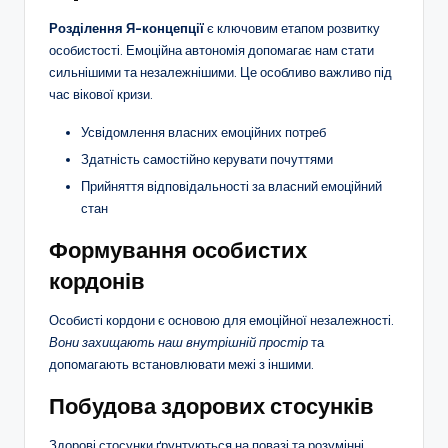
Розділення Я-концепції
є ключовим етапом розвитку
особистості. Емоційна автономія допомагає нам стати
сильнішими та незалежнішими. Це особливо важливо під
час вікової кризи.
Усвідомлення власних емоційних потреб
Здатність самостійно керувати почуттями
Прийняття відповідальності за власний емоційний
стан
Формування особистих
кордонів
Особисті кордони є основою для емоційної незалежності.
Вони захищають наш внутрішній простір
та
допомагають встановлювати межі з іншими.
Побудова здорових стосунків
Здорові стосунки ґрунтуються на повазі та розумінні