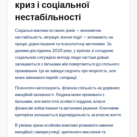
криз і соціальної
нестабільності
Соціальні виклики останніх років — економічна
нестабільність, міграція, воєнні події — впливають на
процес дорослішання та психологічну автономію. За
даними досліджень 2025 року, у країнах зі складною
соціальною ситуацією молоді люди частіше довше
залишаються з батьками або повертаються до спільного
проживання. Це не завжди свідчить про незрілість, але
може змінювати перебіг сепарації.
Психологи наголошують: фізична спільність не дорівнює
емоційній залежності. Людина може проживати з
батьками, але мати чіткі особисті кордони, власні
фінансові зобов’язання та автономні рішення. Ключовим
критерієм залишається відповідальність за власне життя.
В умовах кризи особливо важливо розвивати навички
емоційної саморегуляції, критичного мислення та