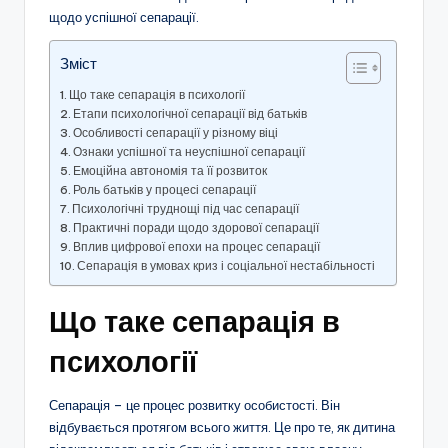
щодо успішної сепарації.
Зміст
Що таке сепарація в психології
Етапи психологічної сепарації від батьків
Особливості сепарації у різному віці
Ознаки успішної та неуспішної сепарації
Емоційна автономія та її розвиток
Роль батьків у процесі сепарації
Психологічні труднощі під час сепарації
Практичні поради щодо здорової сепарації
Вплив цифрової епохи на процес сепарації
Сепарація в умовах криз і соціальної нестабільності
Що таке сепарація в
психології
Сепарація – це процес розвитку особистості. Він
відбувається протягом всього життя. Це про те, як дитина