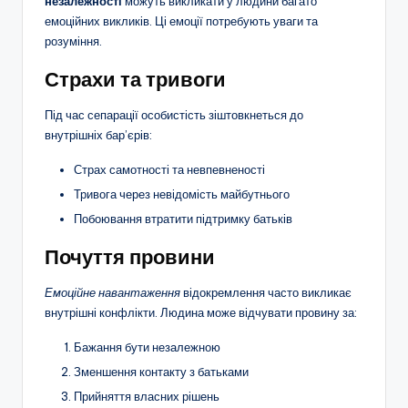
незалежності
можуть викликати у людини багато
емоційних викликів. Ці емоції потребують уваги та
розуміння.
Страхи та тривоги
Під час сепарації особистість зіштовкнеться до
внутрішніх бар’єрів:
Страх самотності та невпевненості
Тривога через невідомість майбутнього
Побоювання втратити підтримку батьків
Почуття провини
Емоційне навантаження
відокремлення часто викликає
внутрішні конфлікти. Людина може відчувати провину за:
Бажання бути незалежною
Зменшення контакту з батьками
Прийняття власних рішень