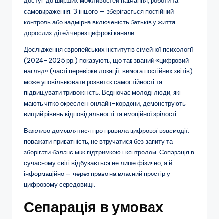
доступ до ширших можливостей навчання, роботи та
самовираження. З іншого — зберігається постійний
контроль або надмірна включеність батьків у життя
дорослих дітей через цифрові канали.
Дослідження європейських інститутів сімейної психології
(2024–2025 рр.) показують, що так званий «цифровий
нагляд» (часті перевірки локації, вимога постійних звітів)
може уповільнювати розвиток самостійності та
підвищувати тривожність. Водночас молоді люди, які
мають чітко окреслені онлайн-кордони, демонструють
вищий рівень відповідальності та емоційної зрілості.
Важливо домовлятися про правила цифрової взаємодії:
поважати приватність, не втручатися без запиту та
зберігати баланс між підтримкою і контролем. Сепарація в
сучасному світі відбувається не лише фізично, а й
інформаційно — через право на власний простір у
цифровому середовищі.
Сепарація в умовах