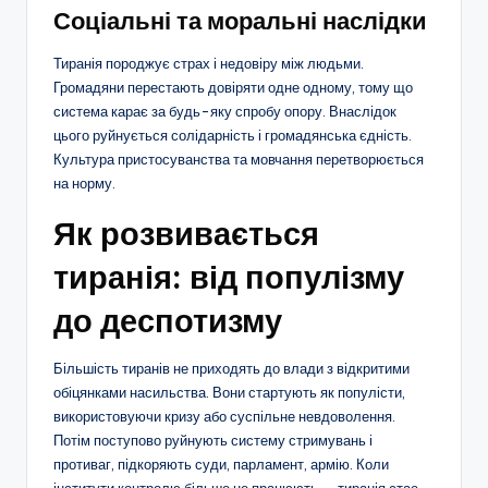
Соціальні та моральні наслідки
Тиранія породжує страх і недовіру між людьми.
Громадяни перестають довіряти одне одному, тому що
система карає за будь-яку спробу опору. Внаслідок
цього руйнується солідарність і громадянська єдність.
Культура пристосуванства та мовчання перетворюється
на норму.
Як розвивається
тиранія: від популізму
до деспотизму
Більшість тиранів не приходять до влади з відкритими
обіцянками насильства. Вони стартують як популісти,
використовуючи кризу або суспільне невдоволення.
Потім поступово руйнують систему стримувань і
противаг, підкоряють суди, парламент, армію. Коли