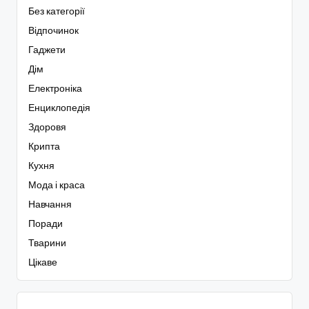
Без категорії
Відпочинок
Гаджети
Дім
Електроніка
Енциклопедія
Здоровя
Крипта
Кухня
Мода і краса
Навчання
Поради
Тварини
Цікаве