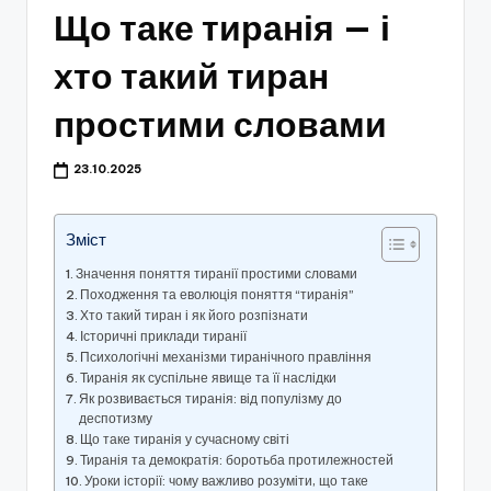
Що таке тиранія — і
хто такий тиран
простими словами
23.10.2025
Зміст
Значення поняття тиранії простими словами
Походження та еволюція поняття “тиранія”
Хто такий тиран і як його розпізнати
Історичні приклади тиранії
Психологічні механізми тиранічного правління
Тиранія як суспільне явище та її наслідки
Як розвивається тиранія: від популізму до
деспотизму
Що таке тиранія у сучасному світі
Тиранія та демократія: боротьба протилежностей
Уроки історії: чому важливо розуміти, що таке