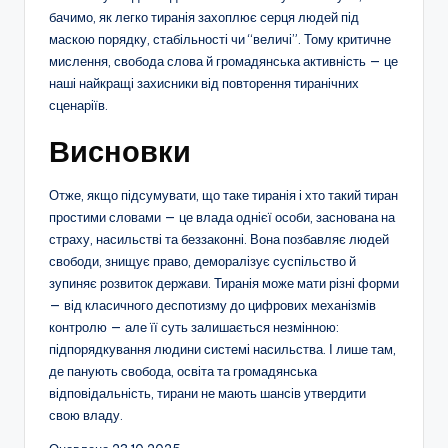
бачимо, як легко тиранія захоплює серця людей під
маскою порядку, стабільності чи “величі”. Тому критичне
мислення, свобода слова й громадянська активність — це
наші найкращі захисники від повторення тиранічних
сценаріїв.
Висновки
Отже, якщо підсумувати, що таке тиранія і хто такий тиран
простими словами — це влада однієї особи, заснована на
страху, насильстві та беззаконні. Вона позбавляє людей
свободи, знищує право, деморалізує суспільство й
зупиняє розвиток держави. Тиранія може мати різні форми
— від класичного деспотизму до цифрових механізмів
контролю — але її суть залишається незмінною:
підпорядкування людини системі насильства. І лише там,
де панують свобода, освіта та громадянська
відповідальність, тирани не мають шансів утвердити
свою владу.