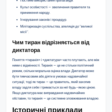
Постійне використання пропаганди.
Культ особистості — звеличення правителя та
приниження народу.
Ігнорування законів і процедур.
Мілітаризація суспільства, апеляція до “великої
місії”.
Чим тиран відрізняється від
диктатора
Поняття «тиранія» і «диктатура» часто плутають, але між
ними є відмінності. Тиранія — це не стільки політичний
режим, скільки моральна оцінка влади. Диктатор може
бути тимчасовим або діяти в умовах надзвичайної
ситуації, тоді як тиран — це правитель, який захопив
владу задля себе і тримається за неї будь-якою ціною.
Якщо диктатура має виправдання надзвичайних
обставин, то тиранія — це системне зловживання владою.
Історичні приклади