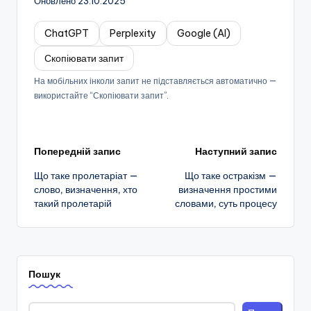
Оновлено 23.10.2025
ChatGPT
Perplexity
Google (AI)
Скопіювати запит
На мобільних інколи запит не підставляється автоматично —
використайте “Скопіювати запит”.
Навігація
Попередній запис
Наступний запис
Що таке пролетаріат —
Що таке остракізм —
по
слово, визначення, хто
визначення простими
такий пролетарій
словами, суть процесу
запису
Пошук