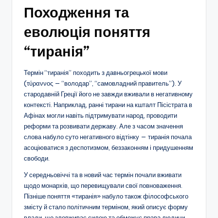
Походження та
еволюція поняття
“тиранія”
Термін “тиранія” походить з давньогрецької мови
(τύραννος — “володар”, “самовладний правитель”). У
стародавній Греції його не завжди вживали в негативному
контексті. Наприклад, ранні тирани на кшталт Пісістрата в
Афінах могли навіть підтримувати народ, проводити
реформи та розвивати державу. Але з часом значення
слова набуло суто негативного відтінку — тиранія почала
асоціюватися з деспотизмом, беззаконням і придушенням
свободи.
У середньовіччі та в новий час термін почали вживати
щодо монархів, що перевищували свої повноваження.
Пізніше поняття «тиранія» набуло також філософського
змісту й стало політичним терміном, який описує форму
влади, що зловживає силою та обмежує права людини.