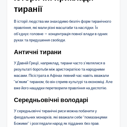
тиранії
В історії людства ми знаходимо безліч форм тиранічного
правління, які мали різні масштаби та наслідки. Їх
об’єднує головне — концентрація повної влади в одних
руках та придушення свободи.
Античні тирани
У Давній Греції, наприклад, тирани часто з’являлися в
результаті боротьби між аристократією та народними
масами. Пісістрата в Афінах певний час навіть вважали
“м’яким” тираном, бо він сприяв культурі та економіці. Але
вже його нащадки перетворили правління на деспотію.
Середньовічні володарі
У середньовіччі тиранічні риси можна побачити у
феодальних монархів, які вважали себе “помазанцями
Божими” і розглядали народ як підданих без прав.