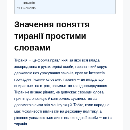
тиранія
Висновки
Значення поняття
тиранії простими
словами
Тиранія — це форма правління, за якої вся влада
зосереджена в руках однієї особи, тирана, який керує
державою без урахування законів, прав чи інтересів
громадян. Іншими словами, тиранія — це влада, що
спирається на страх, насильство та підпорядкування.
Тиран не визнає рівних, не допускає свободи слова,
пригнічує опозицію й контролює суспільство за
допомогою сили або маніпуляцій. Тобто, коли народ не
має можливості впливати на державну політику, а
рішення ухвалюються лише волею однієї особи — це і є
тиранія.