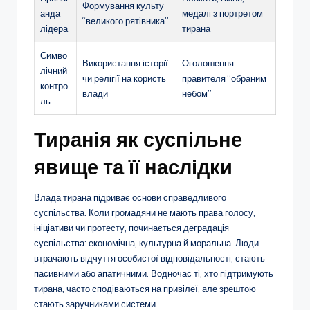
Формування культу
анда
медалі з портретом
“великого рятівника”
лідера
тирана
Симво
Використання історії
Оголошення
лічний
чи релігії на користь
правителя “обраним
контро
влади
небом”
ль
Тиранія як суспільне
явище та її наслідки
Влада тирана підриває основи справедливого
суспільства. Коли громадяни не мають права голосу,
ініціативи чи протесту, починається деградація
суспільства: економічна, культурна й моральна. Люди
втрачають відчуття особистої відповідальності, стають
пасивними або апатичними. Водночас ті, хто підтримують
тирана, часто сподіваються на привілеї, але зрештою
стають заручниками системи.