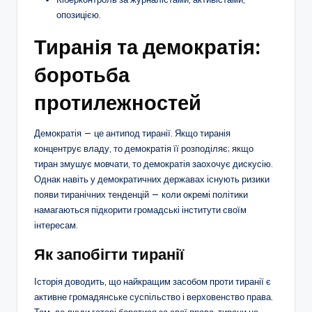
опозицією.
Тиранія та демократія:
боротьба
протилежностей
Демократія — це антипод тиранії. Якщо тиранія
концентрує владу, то демократія її розподіляє; якщо
тиран змушує мовчати, то демократія заохочує дискусію.
Однак навіть у демократичних державах існують ризики
появи тиранічних тенденцій — коли окремі політики
намагаються підкорити громадські інститути своїм
інтересам.
Як запобігти тиранії
Історія доводить, що найкращим засобом проти тиранії є
активне громадянське суспільство і верховенство права.
Там, де люди готові боротися за свої права, тирани не