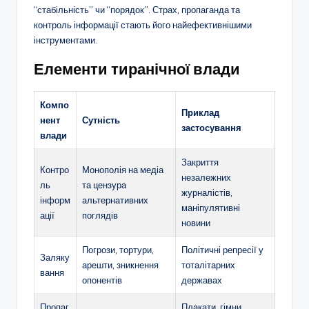
“стабільність” чи “порядок”. Страх, пропаганда та
контроль інформації стають його найефективнішими
інструментами.
Елементи тиранічної влади
Компо
Приклад
нент
Сутність
застосування
влади
Закриття
Контро
Монополія на медіа
незалежних
ль
та цензура
журналістів,
інформ
альтернативних
маніпулятивні
ації
поглядів
новини
Погрози, тортури,
Політичні репресії у
Заляку
арешти, зникнення
тоталітарних
вання
опонентів
державах
Пропаг
Плакати, гімни,