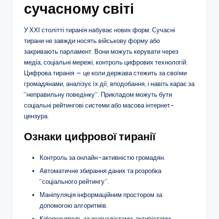
сучасному світі
У ХХІ столітті тиранія набуває нових форм. Сучасні
тирани не завжди носять військову форму або
закривають парламент. Вони можуть керувати через
медіа, соціальні мережі, контроль цифрових технологій.
Цифрова тиранія — це коли держава стежить за своїми
громадянами, аналізує їх дії, вподобання, і навіть карає за
“неправильну поведінку”. Прикладом можуть бути
соціальні рейтингові системи або масова інтернет-
цензура.
Ознаки цифрової тиранії
Контроль за онлайн-активністю громадян.
Автоматичне збирання даних та розробка
“соціального рейтингу”.
Маніпуляція інформаційним простором за
допомогою алгоритмів.
Кіберконтроль за журналістами, активістами,