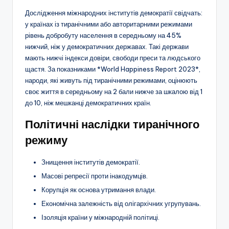
Дослідження міжнародних інститутів демократії свідчать:
у країнах із тиранічними або авторитарними режимами
рівень добробуту населення в середньому на 45%
нижчий, ніж у демократичних державах. Такі держави
мають нижчі індекси довіри, свободи преси та людського
щастя. За показниками *World Happiness Report 2023*,
народи, які живуть під тиранічними режимами, оцінюють
своє життя в середньому на 2 бали нижче за шкалою від 1
до 10, ніж мешканці демократичних країн.
Політичні наслідки тиранічного
режиму
Знищення інститутів демократії.
Масові репресії проти інакодумців.
Корупція як основа утримання влади.
Економічна залежність від олігархічних угрупувань.
Ізоляція країни у міжнародній політиці.