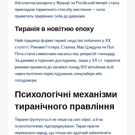
Абсолютна монархія у Франції чи Російській імперії стала
прикладом тиранічного способу мислення — коли
правитель прирівнює себе до держави.
Тиранія в новітню епоху
Найстрашніші форми тиранії людство побачило у XX
столітті. Режими Гітлера, Сталіна, Мао Цзедуна чи Пол
Пота стали символами насильства, репресій і геноциду.
За даними історичних досліджень, лише у ХХ ст. тиранічні
режими призвели до загибелі понад 100 мільйонів осіб
через політичні переслідування, концтабори або
голодомори.
Психологічні механізми
тиранічного правління
Тиранія ґрунтується не лише на силі зброї, а й на
психологічному підпорядкуванні. Тиран прагне
переконати народ, що тільки він здатний забезпечити