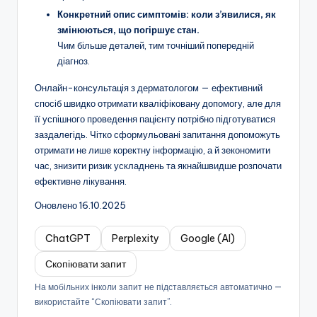
Конкретний опис симптомів: коли з’явилися, як
змінюються, що погіршує стан.
Чим більше деталей, тим точніший попередній
діагноз.
Онлайн-консультація з дерматологом — ефективний
спосіб швидко отримати кваліфіковану допомогу, але для
її успішного проведення пацієнту потрібно підготуватися
заздалегідь. Чітко сформульовані запитання допоможуть
отримати не лише коректну інформацію, а й зекономити
час, знизити ризик ускладнень та якнайшвидше розпочати
ефективне лікування.
Оновлено 16.10.2025
ChatGPT
Perplexity
Google (AI)
Скопіювати запит
На мобільних інколи запит не підставляється автоматично —
використайте “Скопіювати запит”.