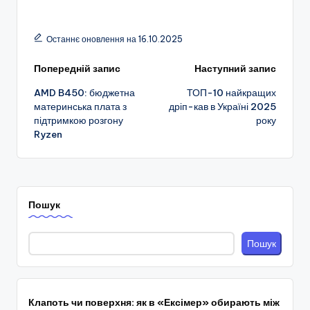
Останнє оновлення на 16.10.2025
Навігація
Попередній запис
Наступний запис
AMD B450: бюджетна
ТОП-10 найкращих
по
материнська плата з
дріп-кав в Україні 2025
підтримкою розгону
року
запису
Ryzen
Пошук
Пошук
Клапоть чи поверхня: як в «Ексімер» обирають між