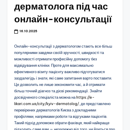
дерматолога під час
онлайн-консультації
16.10.2025
Онлайн-консультації з дерматологом стають все більш
популярними завдяки своїй зручності, швидкості та
можливості отримати професійну допомогу без
відвідування клініки. Проте для максимально
ефективного візиту пацієнту важливо підготуватися
заздалегідь і знати, які саме запитання варто поставити.
Це дозволить не лише зекономити час, а й отримати
більш точний діагноз та дієві рекомендації. Знайти
досвідченого спеціаліста можна на
https://e-
likari.com.ua/city/kyiv-dermatolog/
, де представлено
перевірених дерматологів Києва з докладними
профілями, напрямами роботи та відгуками пацієнтів.
Такий підхід допоможе обрати фахівця, який найкраще
підходить саме вам — незалежно від того, чи йдеться про