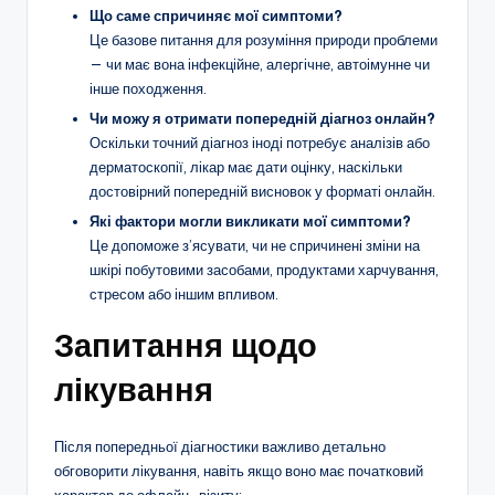
Що саме спричиняє мої симптоми?
Це базове питання для розуміння природи проблеми
— чи має вона інфекційне, алергічне, автоімунне чи
інше походження.
Чи можу я отримати попередній діагноз онлайн?
Оскільки точний діагноз іноді потребує аналізів або
дерматоскопії, лікар має дати оцінку, наскільки
достовірний попередній висновок у форматі онлайн.
Які фактори могли викликати мої симптоми?
Це допоможе з’ясувати, чи не спричинені зміни на
шкірі побутовими засобами, продуктами харчування,
стресом або іншим впливом.
Запитання щодо
лікування
Після попередньої діагностики важливо детально
обговорити лікування, навіть якщо воно має початковий
характер до офлайн-візиту: