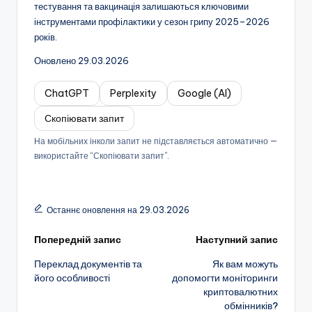
тестування та вакцинація залишаються ключовими
інструментами профілактики у сезон грипу 2025–2026
років.
Оновлено 29.03.2026
ChatGPT
Perplexity
Google (AI)
Скопіювати запит
На мобільних інколи запит не підставляється автоматично —
використайте “Скопіювати запит”.
Останнє оновлення на 29.03.2026
Навігація
Попередній запис
Наступний запис
Переклад документів та
Як вам можуть
по
його особливості
допомогти моніторинги
криптовалютних
запису
обмінників?