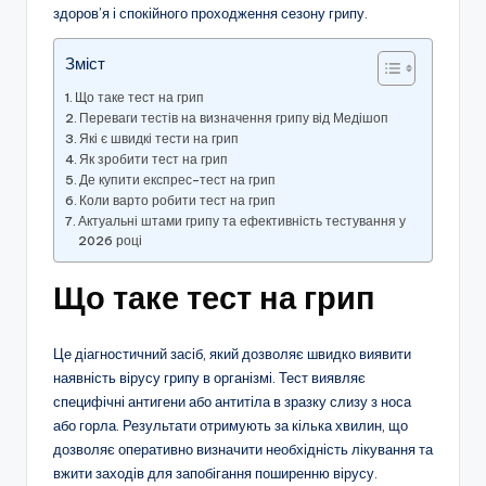
здоров’я і спокійного проходження сезону грипу.
Зміст
Що таке тест на грип
Переваги тестів на визначення грипу від Медішоп
Які є швидкі тести на грип
Як зробити тест на грип
Де купити експрес–тест на грип
Коли варто робити тест на грип
Актуальні штами грипу та ефективність тестування у
2026 році
Що таке тест на грип
Це діагностичний засіб, який дозволяє швидко виявити
наявність вірусу грипу в організмі. Тест виявляє
специфічні антигени або антитіла в зразку слизу з носа
або горла. Результати отримують за кілька хвилин, що
дозволяє оперативно визначити необхідність лікування та
вжити заходів для запобігання поширенню вірусу.