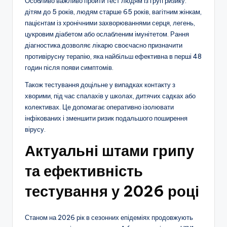
Особливо важливо пройти тест людям із груп ризику:
дітям до 5 років, людям старше 65 років, вагітним жінкам,
пацієнтам із хронічними захворюваннями серця, легень,
цукровим діабетом або ослабленим імунітетом. Рання
діагностика дозволяє лікарю своєчасно призначити
противірусну терапію, яка найбільш ефективна в перші 48
годин після появи симптомів.
Також тестування доцільне у випадках контакту з
хворими, під час спалахів у школах, дитячих садках або
колективах. Це допомагає оперативно ізолювати
інфікованих і зменшити ризик подальшого поширення
вірусу.
Актуальні штами грипу
та ефективність
тестування у 2026 році
Станом на 2026 рік в сезонних епідеміях продовжують