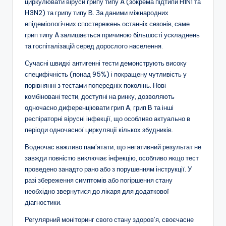
циркулювати віруси грипу типу A (зокрема підтипи H1N1 та
H3N2) та грипу типу B. За даними міжнародних
епідеміологічних спостережень останніх сезонів, саме
грип типу A залишається причиною більшості ускладнень
та госпіталізацій серед дорослого населення.
Сучасні швидкі антигенні тести демонструють високу
специфічність (понад 95%) і покращену чутливість у
порівнянні з тестами попередніх поколінь. Нові
комбіновані тести, доступні на ринку, дозволяють
одночасно диференціювати грип A, грип B та інші
респіраторні вірусні інфекції, що особливо актуально в
періоди одночасної циркуляції кількох збудників.
Водночас важливо пам’ятати, що негативний результат не
завжди повністю виключає інфекцію, особливо якщо тест
проведено занадто рано або з порушенням інструкції. У
разі збереження симптомів або погіршення стану
необхідно звернутися до лікаря для додаткової
діагностики.
Регулярний моніторинг свого стану здоров’я, своєчасне