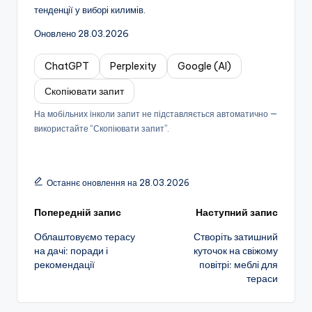
тенденції у виборі килимів.
Оновлено 28.03.2026
ChatGPT
Perplexity
Google (AI)
Скопіювати запит
На мобільних інколи запит не підставляється автоматично —
використайте “Скопіювати запит”.
Останнє оновлення на 28.03.2026
Навігація
Попередній запис
Наступний запис
Облаштовуємо терасу
Створіть затишний
по
на дачі: поради і
куточок на свіжому
рекомендації
повітрі: меблі для
запису
тераси