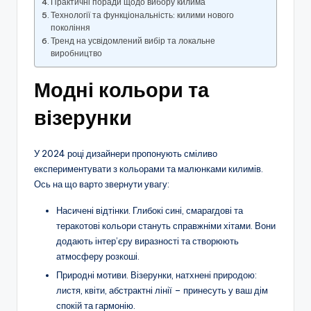
Практичні поради щодо вибору килима
Технології та функціональність: килими нового
покоління
Тренд на усвідомлений вибір та локальне
виробництво
Модні кольори та
візерунки
У 2024 році дизайнери пропонують сміливо
експериментувати з кольорами та малюнками килимів.
Ось на що варто звернути увагу:
Насичені відтінки. Глибокі сині, смарагдові та
теракотові кольори стануть справжніми хітами. Вони
додають інтер’єру виразності та створюють
атмосферу розкоші.
Природні мотиви. Візерунки, натхнені природою:
листя, квіти, абстрактні лінії – принесуть у ваш дім
спокій та гармонію.