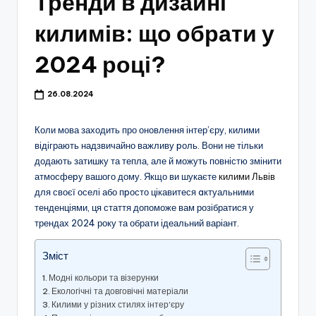
Тренди в дизайні
килимів: що обрати у
2024 році?
26.08.2024
Коли мова заходить про оновлення інтер’єру, килими
відіграють надзвичайно важливу pоль. Вони не тільки
додають затишку та тепла, але й можуть повністю змінити
атмосфеpу вашого дому. Якщо ви шукаєте
килими Львів
для своєї оселі або пpосто цікавитеся aктуальними
тенденціями, ця стаття допоможе вам розібратися у
трендах 2024 року та обрати ідеальний варіант.
Зміст
Модні кольори та візерунки
Екологічні та довговічні матеріали
Килими у різних стилях інтер’єру