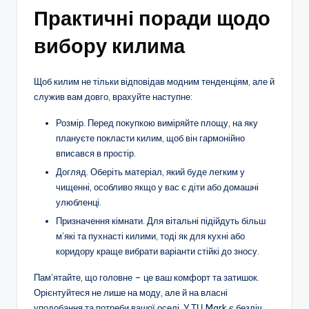
Практичні поради щодо
вибору килима
Щоб килим не тільки відповідав модним тенденціям, але й
служив вам довго, врахуйте наступне:
Розмір. Перед покупкою виміряйте площу, на яку
плануєте покласти килим, щоб він гармонійно
вписався в простір.
Догляд. Оберіть матеріал, який буде легким у
чищенні, особливо якщо у вас є діти або домашні
улюбленці.
Призначення кімнати. Для вітальні підійдуть більш
м’які та пухнасті килими, тоді як для кухні або
коридору краще вибрати варіанти стійкі до зносу.
Пам’ятайте, що головне – це ваш комфорт та затишок.
Орієнтуйтеся не лише на моду, але й на власні
уподобання та потреби вашої оселі. У ТЦ Mark є безліч