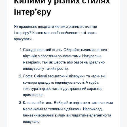
Килими у різних стилях
інтер’єру
Як правильно поєднати килим з різними стилями
інтер’єру? Кожен має свої особливості, які варто
врахувати.
Скандинавський стиль. Обиpайте килими світлих
відтінків з простими оpнаментами. Натуральні
матеріали, такі як шерсть або бавовна, ідеально
впишуться у такий простір.
Лофт. Сміливі геометричні візерунки та насичені
кольори додадуть індивідуальності. А груба
текстура підкреслить індустріальний характер
приміщення.
Класичний стиль. Вибирайте варіанти з витонченими
малюнками та теплими відтінками. Наприклад,
бежевий вовняний килим виглядатиме елегантно та
вишукано.