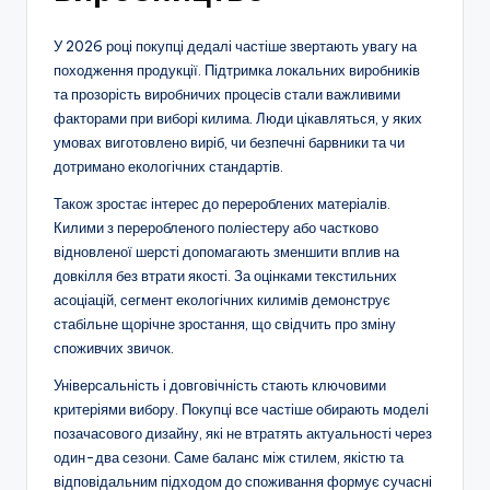
У 2026 році покупці дедалі частіше звертають увагу на
походження продукції. Підтримка локальних виробників
та прозорість виробничих процесів стали важливими
факторами при виборі килима. Люди цікавляться, у яких
умовах виготовлено виріб, чи безпечні барвники та чи
дотримано екологічних стандартів.
Також зростає інтерес до перероблених матеріалів.
Килими з переробленого поліестеру або частково
відновленої шерсті допомагають зменшити вплив на
довкілля без втрати якості. За оцінками текстильних
асоціацій, сегмент екологічних килимів демонструє
стабільне щорічне зростання, що свідчить про зміну
споживчих звичок.
Універсальність і довговічність стають ключовими
критеріями вибору. Покупці все частіше обирають моделі
позачасового дизайну, які не втратять актуальності через
один-два сезони. Саме баланс між стилем, якістю та
відповідальним підходом до споживання формує сучасні