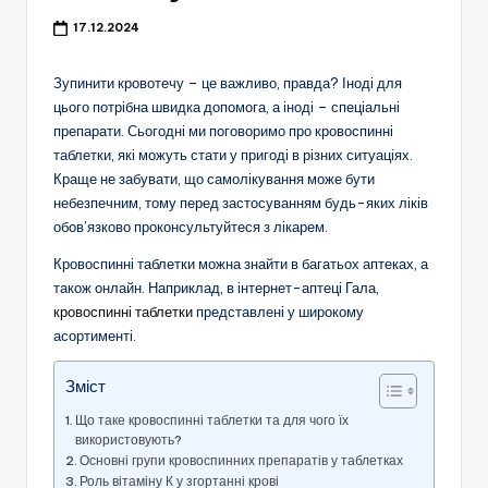
17.12.2024
Зупинити кровотечу – це важливо, правда? Іноді для
цього потрібна швидка допомога, а іноді – спеціальні
препарати. Сьогодні ми поговоримо про кровоспинні
таблетки, які можуть стати у пригоді в різних ситуаціях.
Краще не забувати, що самолікування може бути
небезпечним, тому перед застосуванням будь-яких ліків
обов’язково проконсультуйтеся з лікарем.
Кровоспинні таблетки можна знайти в багатьох аптеках, а
також онлайн. Наприклад, в інтернет-аптеці Гала,
кровоспинні таблетки
представлені у широкому
асортименті.
Зміст
Що таке кровоспинні таблетки та для чого їх
використовують?
Основні групи кровоспинних препаратів у таблетках
Роль вітаміну К у згортанні крові