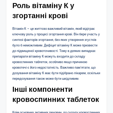
Роль вітаміну К у
згортанні крові
Вітамін К – це життєво важливий вітамін, який відіграє
ключову роль у процесі згортання крові. Він бере участь у
синтезі факторів згортання, без яких утворення згустків
було б неможливим. Дефіцит вітаміну К може призвести
до підвищеної кровоточивості. Тому в деяких випадках
препарати вітаміну К можуть входити до складу
кровоспинних таблеток, особливо якщо причиною
кровотечі є його недостатність. Важливо пам’ятати, що
дозування вітаміну К має бути підібрано лікарем, оскільки
передозування також може бути шкідливим.
Інші компоненти
кровоспинних таблеток
Крім основних активних речовин, до складу кровоспинних