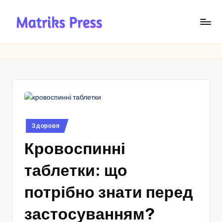
Перейти
до
M
вмісту
a
tr
ik
s
P
Опубліковано
Здоровя
у
r
Кровоспинні
e
таблетки: що
s
s
потрібно знати перед
застосуванням?