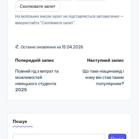
Скопіювати запит
На мобільних інколи запит не підставляється автоматично —
використайте “Скопіювати запит”.
Останнє оновлення на 15.04.2026
Навігація
Попередній запис
Наступний запис
Повний гід з витрат та
Що таке ніацинамід і
по
можливостей
чому він став таким
німецького студента
популярним?
запису
2025
Пошук
Пошук