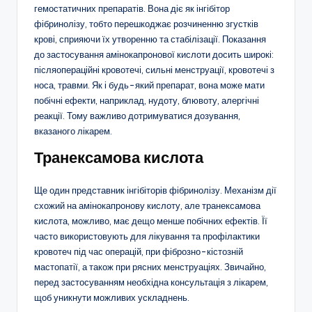
гемостатичних препаратів. Вона діє як інгібітор
фібринолізу, тобто перешкоджає розчиненню згустків
крові, сприяючи їх утворенню та стабілізації. Показання
до застосування амінокапронової кислоти досить широкі:
післяопераційні кровотечі, сильні менструації, кровотечі з
носа, травми. Як і будь-який препарат, вона може мати
побічні ефекти, наприклад, нудоту, блювоту, алергічні
реакції. Тому важливо дотримуватися дозування,
вказаного лікарем.
Транексамова кислота
Ще один представник інгібіторів фібринолізу. Механізм дії
схожий на амінокапронову кислоту, але транексамова
кислота, можливо, має дещо менше побічних ефектів. Її
часто використовують для лікування та профілактики
кровотеч під час операцій, при фіброзно-кістозній
мастопатії, а також при рясних менструаціях. Звичайно,
перед застосуванням необхідна консультація з лікарем,
щоб уникнути можливих ускладнень.