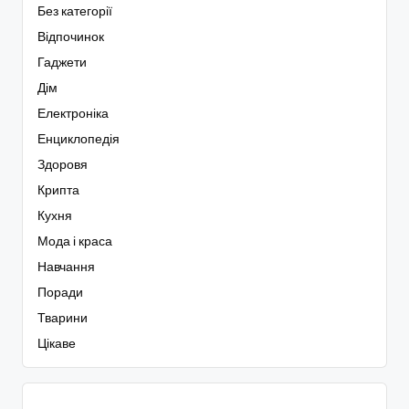
Без категорії
Відпочинок
Гаджети
Дім
Електроніка
Енциклопедія
Здоровя
Крипта
Кухня
Мода і краса
Навчання
Поради
Тварини
Цікаве