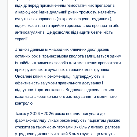
підхід: перед призначенням гемостатичних препаратів
лікар оцінює індивідуальний ризик тромбозу, наявність
супутніх захворювань (зокрема серцево-судинних),
індекс маси тіла та прийом гормональних препаратів або
антикоагулянтів. Це дозволяє підвищити безпечність
терапії.
Згідно з даними міжнародних клінічних досліджень
останніх років, транексамова кислота залишається одним
із найбільш вивчених засобів для зменшення крововтрати
при хірургічних втручаннях та рясних менструаціях.
Оновлені клінічні рекомендації підтверджують її
ефективність за умови правильного дозування і
відсутності протипоказань. Водночас підкреслюється
важливість короткочасного застосування та медичного
контролю.
Також у 2024–2026 роках посилилася увага до
фармаконагляду: лікарі рекомендують пацієнтам уважно
стежити за такими симптомами, як біль у литках, раптове
утруднене дихання чи різкий біль у грудях, що можуть