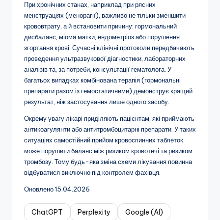
При хронічних станах, наприклад при рясних
менструаціях (менорагії), важливо не тільки зменшити
крововтрату, а й встановити причину: гормональний
дисбаланс, міома матки, ендометріоз або порушення
згортання крові. Сучасні клінічні протоколи передбачають
проведення ультразвукової діагностики, лабораторних
аналізів та, за потреби, консультації гематолога. У
багатьох випадках комбінована терапія (гормональні
препарати разом із гемостатичними) демонструє кращий
результат, ніж застосування лише одного засобу.
Окрему увагу лікарі приділяють пацієнтам, які приймають
антикоагулянти або антитромбоцитарні препарати. У таких
ситуаціях самостійний прийом кровоспинних таблеток
може порушити баланс між ризиком кровотечі та ризиком
тромбозу. Тому будь-яка зміна схеми лікування повинна
відбуватися виключно під контролем фахівця.
Оновлено 15.04.2026
ChatGPT
Perplexity
Google (AI)