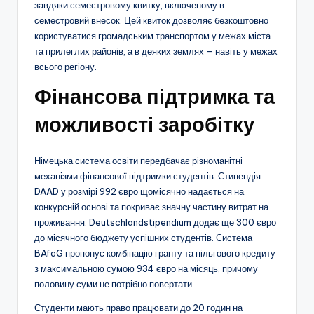
завдяки семестровому квитку, включеному в
семестровий внесок. Цей квиток дозволяє безкоштовно
користуватися громадським транспортом у межах міста
та прилеглих районів, а в деяких землях – навіть у межах
всього регіону.
Фінансова підтримка та
можливості заробітку
Німецька система освіти передбачає різноманітні
механізми фінансової підтримки студентів. Стипендія
DAAD у розмірі 992 євро щомісячно надається на
конкурсній основі та покриває значну частину витрат на
проживання. Deutschlandstipendium додає ще 300 євро
до місячного бюджету успішних студентів. Система
BAföG пропонує комбінацію гранту та пільгового кредиту
з максимальною сумою 934 євро на місяць, причому
половину суми не потрібно повертати.
Студенти мають право працювати до 20 годин на