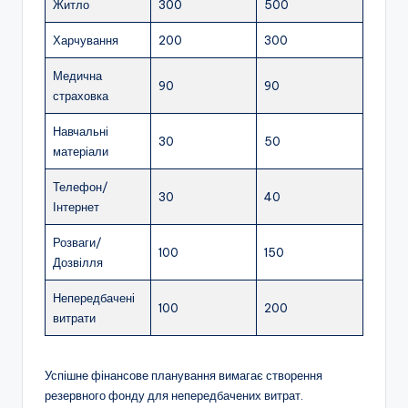
Житло
300
500
Харчування
200
300
Медична
90
90
страховка
Навчальні
30
50
матеріали
Телефон/
30
40
Інтернет
Розваги/
100
150
Дозвілля
Непередбачені
100
200
витрати
Успішне фінансове планування вимагає створення
резервного фонду для непередбачених витрат.