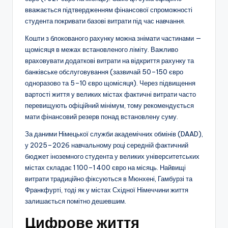
вважається підтвердженням фінансової спроможності
студента покривати базові витрати під час навчання.
Кошти з блокованого рахунку можна знімати частинами —
щомісяця в межах встановленого ліміту. Важливо
враховувати додаткові витрати на відкриття рахунку та
банківське обслуговування (зазвичай 50–150 євро
одноразово та 5–10 євро щомісяця). Через підвищення
вартості життя у великих містах фактичні витрати часто
перевищують офіційний мінімум, тому рекомендується
мати фінансовий резерв понад встановлену суму.
За даними Німецької служби академічних обмінів (DAAD),
у 2025–2026 навчальному році середній фактичний
бюджет іноземного студента у великих університетських
містах складає 1 100–1 400 євро на місяць. Найвищі
витрати традиційно фіксуються в Мюнхені, Гамбурзі та
Франкфурті, тоді як у містах Східної Німеччини життя
залишається помітно дешевшим.
Цифрове життя