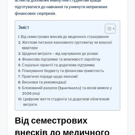
аспектів допоможе майбутнім студентам краще
підготуватися до навчання та уникнути неприємних
фінансових сюрпризів.
Зміст
Від семестрових внесків до медичного страхування
Житлове питання економного гуртожитку чи власної
квартири
Щоденні витрати – від харчування до розваг
Фінансова підтримка та можливості заробітку
Соціальні гарантії та додаткова підтримка
Планування бюджету та фінансова грамотність
Практичні поради щодо економії
Висновок та рекомендації
Блокований рахунок (Sperrkonto) та візові вимоги у
2026 році
Цифрове життя студента та додаткові обов’язкові
витрати
Від семестрових
внесків до медичного