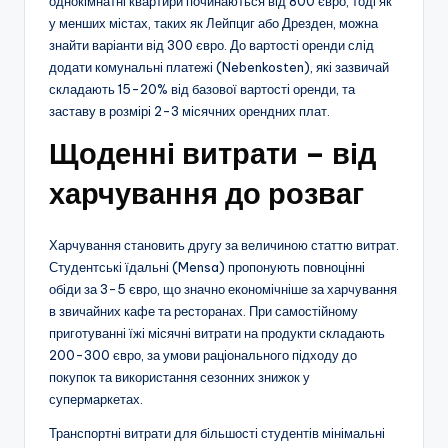
однокімнатні квартири починаються від 800 євро, тоді як
у менших містах, таких як Лейпциг або Дрезден, можна
знайти варіанти від 300 євро. До вартості оренди слід
додати комунальні платежі (Nebenkosten), які зазвичай
складають 15-20% від базової вартості оренди, та
заставу в розмірі 2-3 місячних орендних плат.
Щоденні витрати – від
харчування до розваг
Харчування становить другу за величиною статтю витрат.
Студентські їдальні (Mensa) пропонують повноцінні
обіди за 3-5 євро, що значно економічніше за харчування
в звичайних кафе та ресторанах. При самостійному
приготуванні їжі місячні витрати на продукти складають
200-300 євро, за умови раціонального підходу до
покупок та використання сезонних знижок у
супермаркетах.
Транспортні витрати для більшості студентів мінімальні