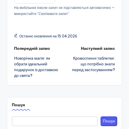
На мобільних інколи запит не підставляється автоматично —
використайте “Скопіювати запит”.
Останнє оновлення на 15.04.2026
Навігація
Попередній запис
Наступний запис
Новорічна магія: як
Кровоспинні таблетки:
по
обрати ідеальний
що потрібно знати
подарунок із доставкою
перед застосуванням?
запису
до свята?
Пошук
Пошук