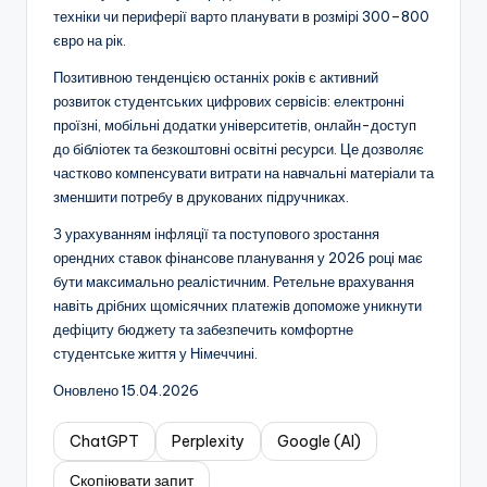
техніки чи периферії варто планувати в розмірі 300–800
євро на рік.
Позитивною тенденцією останніх років є активний
розвиток студентських цифрових сервісів: електронні
проїзні, мобільні додатки університетів, онлайн-доступ
до бібліотек та безкоштовні освітні ресурси. Це дозволяє
частково компенсувати витрати на навчальні матеріали та
зменшити потребу в друкованих підручниках.
З урахуванням інфляції та поступового зростання
орендних ставок фінансове планування у 2026 році має
бути максимально реалістичним. Ретельне врахування
навіть дрібних щомісячних платежів допоможе уникнути
дефіциту бюджету та забезпечить комфортне
студентське життя у Німеччині.
Оновлено 15.04.2026
ChatGPT
Perplexity
Google (AI)
Скопіювати запит