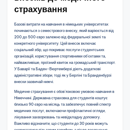
страхування
Базові витрати на навчання в німецьких університетах
починаються з семестрового внеску, який варіюється від
200 до 500 євро залежно від федеральної землі та
конкретного університету. Цей внесок включає
соціальний збір, що покриває послуги студентських
організацій, користування спортивними об’єктами та,
найважливіше, проїзний квиток на громадський транспорт.
У Баварії та Баден-Вюртемберзі діють додаткові
адміністративні збори, тоді як у Берліні та Бранденбурзі
внески зазвичай нижчі.
Медичне страхування є обов’язковою умовою навчання в
Німеччині. Державна страховка для студентів коштує
близько 90 євро на місяць та забезпечує повний спектр
медичних послуг, включаючи профілактичні огляди,
лікування захворювань та невідкладну допомогу.
Важливо відзначити, що студенти до 30 років можуть
скористатися пільговим тарифом, а після досягнення