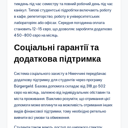
тиждень під час семестру та повний робочий день під час
канікул. Типові студентські підробітки включають роботу
в кафе, репетиторство, роботу в університетських
лабораторіях або офісах. Середня погодинна оплата
становить 12-15 євро, що дозволяє заробляти додатково
450-800 євро на місяць.
Соціальні гарантії та
додаткова підтримка
Система соціального захисту в Німеччині передбачає
додаткову підтримку для студентів через програму
Bürgergeld. Базова допомога складає від 318 до 502
євро на місяць, залежно від індивідуальних обставин та
міста проживання. Важливо розуміти, що отримання цієї
допомоги може вплинути на можливість отримання інших
видів фінансової підтримки, тому необхідно ретельно
вивчити всі умови та обмеження.
Студенти також мають доступ до широкого спектру